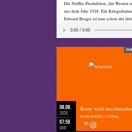
Die Netflix-Produktion „Im Westen 
aus dem Jahr 1928. Ein Kriegsdrama 
Edward Berger ist nun schon der drit
mich – ist ja alles andere als heiter.
Vielleicht, weil’s im Westen immer n
Kriegsstimmung herrscht. Vielleicht w
eva
Edward Berger konnte bei Drehbegin
ausbrechen würde. Inzwischen sagt e
Sprecher: „ …
Waffen in ein andere
in Deutschland höchst umstritten.“
(
08.08.
Route wird neu berechn
Waffenlieferungen in die Ukraine. Da
2026
Kirche in WDR 3 | Döhling
Panzer. Ich frage mich, wann sind es
07:50
Und ich frage mich, werden die dann
Uhr