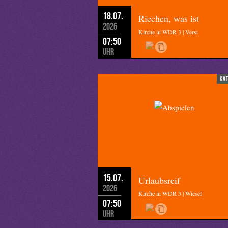
18.07.
Riechen, was ist
2026
Kirche in WDR 3 | Verst
07:50
Uhr
ka
15.07.
Urlaubsreif
2026
Kirche in WDR 3 | Wiesel
07:50
Uhr