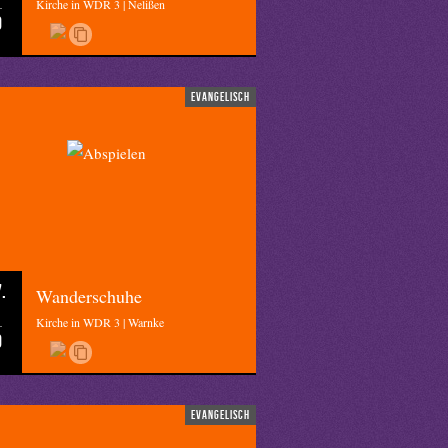
Kirche in WDR 3 | Nelißen
0
evangelisch
.
Wanderschuhe
Kirche in WDR 3 | Warnke
0
evangelisch