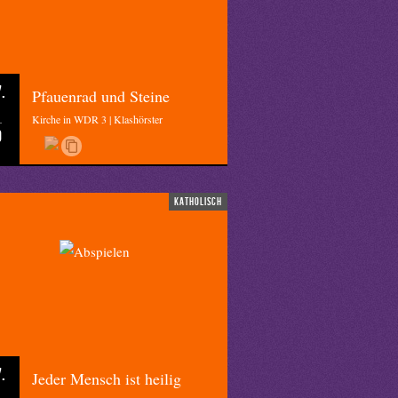
.
Pfauenrad und Steine
Kirche in WDR 3 | Klashörster
0
katholisch
.
Jeder Mensch ist heilig