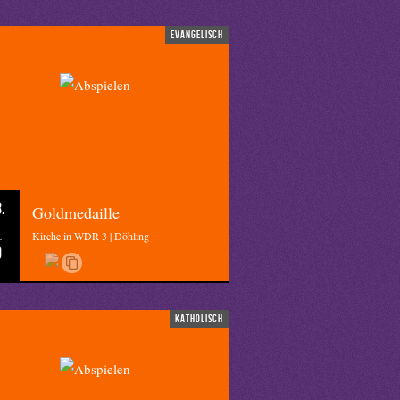
evangelisch
.
Goldmedaille
Kirche in WDR 3 | Döhling
0
katholisch