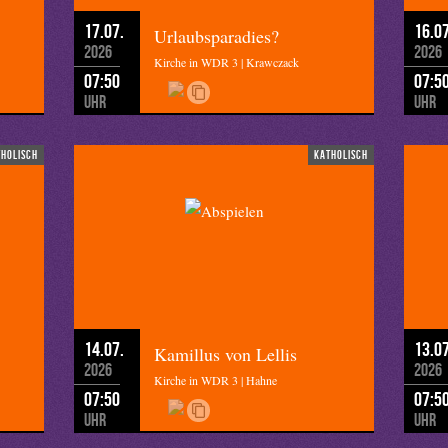
17.07.
16.07
Urlaubsparadies?
2026
2026
Kirche in WDR 3 | Krawczack
07:50
07:5
Uhr
Uhr
tholisch
katholisch
14.07.
13.07
Kamillus von Lellis
2026
2026
Kirche in WDR 3 | Hahne
07:50
07:5
Uhr
Uhr