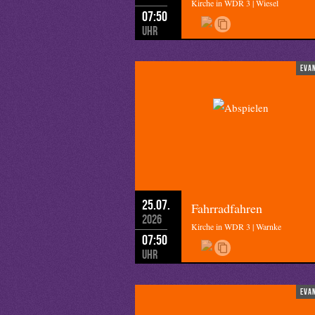
Kirche in WDR 3 | Wiesel
07:50
Uhr
Redaktion:
Landespfarrerin Petra Sc
eva
25.07.
Fahrradfahren
2026
Kirche in WDR 3 | Warnke
07:50
Uhr
eva