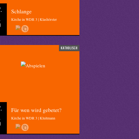
.
Schlange
Kirche in WDR 3 | Klashörster
0
katholisch
.
Für wen wird gebetet?
Kirche in WDR 3 | Kluitmann
0