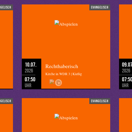
ngelisch
evangelisch
10.07.
09.07
Rechthaberisch
2026
2026
Kirche in WDR 3 | Kießig
07:50
07:5
Uhr
Uhr
ngelisch
evangelisch