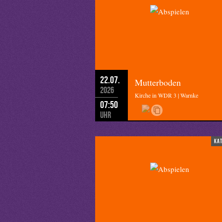
22.07.
Mutterboden
2026
Kirche in WDR 3 | Warnke
07:50
Uhr
ka