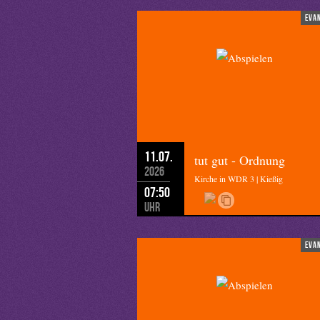
eva
11.07.
tut gut - Ordnung
2026
Kirche in WDR 3 | Kießig
07:50
Uhr
eva