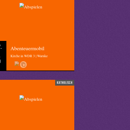
.
Abenteuermobil
Kirche in WDR 3 | Warnke
0
katholisch