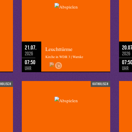
21.07.
20.07
Leuchttürme
2026
2026
Kirche in WDR 3 | Warnke
07:50
07:5
Uhr
Uhr
tholisch
katholisch