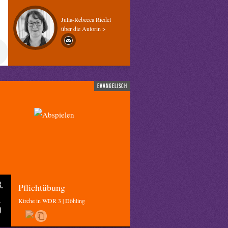
Julia-Rebecca Riedel
über die Autorin >
evangelisch
.
Pflichtübung
Kirche in WDR 3 | Döhling
0