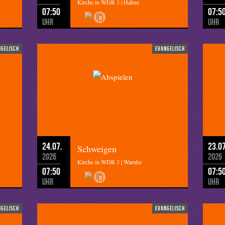
Kirche in WDR 3 | Hahne
07:50
07:5
Uhr
Uhr
hulze
ngelisch
evangelisch
24.07.
23.07
Schweigen
2026
2026
Kirche in WDR 3 | Warnke
07:50
07:5
Uhr
Uhr
ngelisch
evangelisch