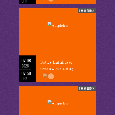
Uhr
evangelisch
07.08.
Gottes Luftikusse
2026
Kirche in WDR 3 | Döhling
07:50
Uhr
evangelisch