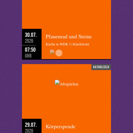
30.07.
Pfauenrad und Steine
2026
Kirche in WDR 3 | Klashörster
07:50
Uhr
katholisch
29.07.
Körperspende
2026