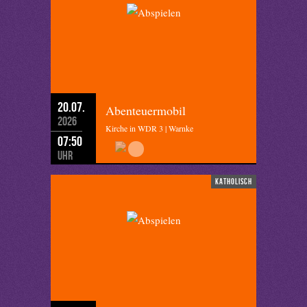
20.07.
Abenteuermobil
2026
Kirche in WDR 3 | Warnke
07:50
Uhr
katholisch