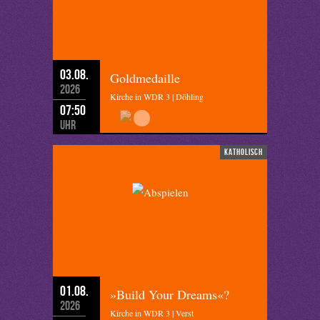
03.08.
Goldmedaille
2026
Kirche in WDR 3 | Döhling
07:50
Uhr
katholisch
01.08.
»Build Your Dreams«?
2026
Kirche in WDR 3 | Verst