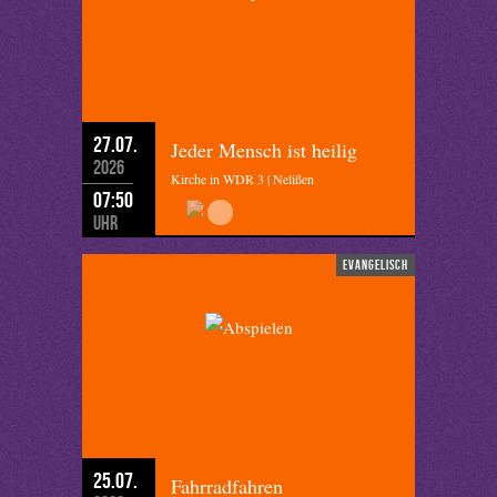
27.07.
Jeder Mensch ist heilig
2026
Kirche in WDR 3 | Nelißen
07:50
Uhr
evangelisch
25.07.
Fahrradfahren