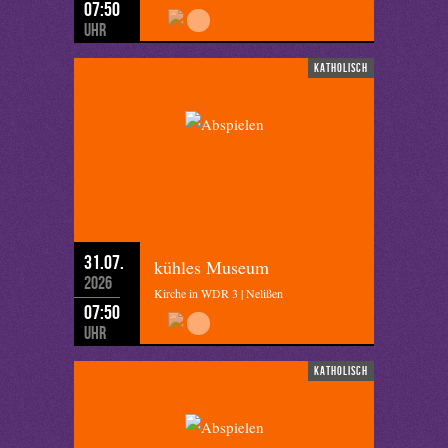
07:50
Uhr
katholisch
31.07.
kühles Museum
2026
Kirche in WDR 3 | Nelißen
07:50
Uhr
katholisch