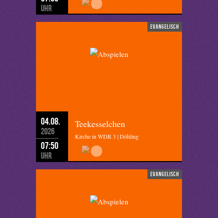
Uhr
evangelisch
04.08.
Teekesselchen
2026
Kirche in WDR 3 | Döhling
07:50
Uhr
evangelisch