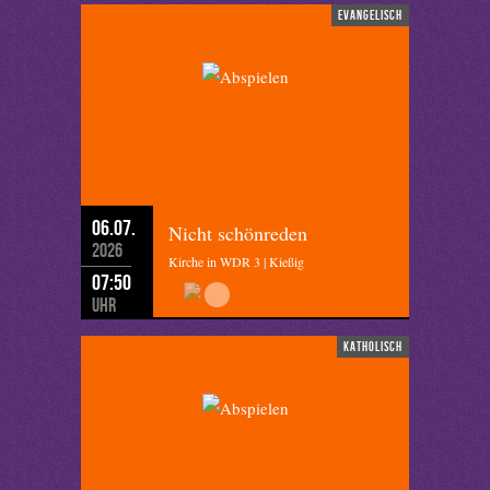
evangelisch
06.07.
Nicht schönreden
2026
Kirche in WDR 3 | Kießig
07:50
Uhr
katholisch