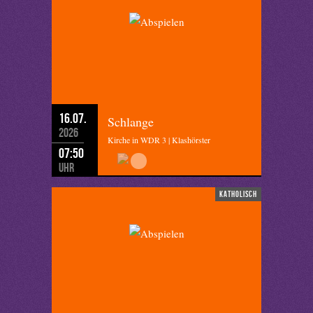
16.07.
Schlange
2026
Kirche in WDR 3 | Klashörster
07:50
Uhr
katholisch