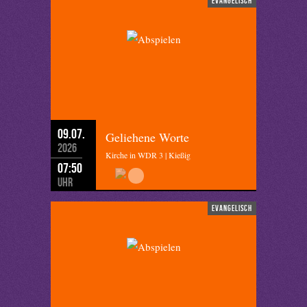
evangelisch
09.07.
Geliehene Worte
2026
Kirche in WDR 3 | Kießig
07:50
Uhr
evangelisch