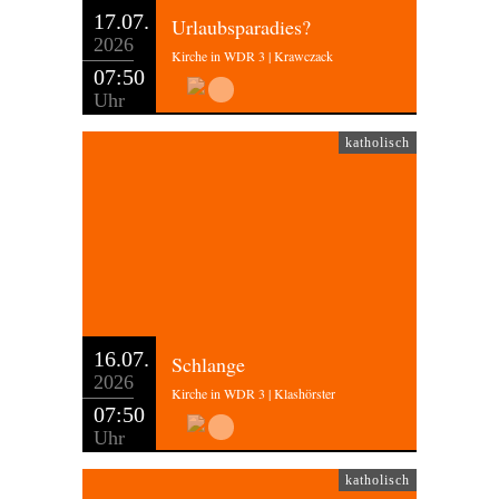
17.07.
Urlaubsparadies?
2026
Kirche in WDR 3 | Krawczack
07:50
Uhr
katholisch
16.07.
Schlange
2026
Kirche in WDR 3 | Klashörster
07:50
Uhr
katholisch