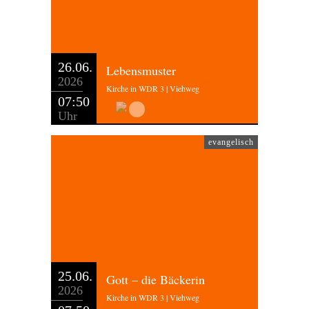
26.06.
Lebensmuster
2026
Kirche in WDR 3 | Viehweg
07:50
Uhr
evangelisch
25.06.
Gott – die Bäckerin
2026
Kirche in WDR 3 | Viehweg