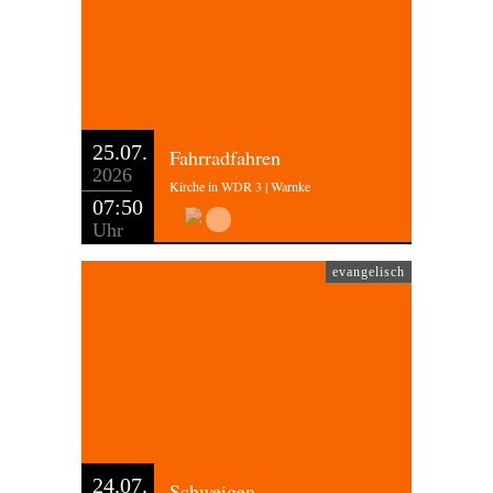
25.07.
Fahrradfahren
2026
Kirche in WDR 3 | Warnke
07:50
Uhr
evangelisch
24.07.
Schweigen