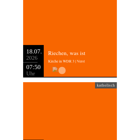
18.07.
Riechen, was ist
2026
Kirche in WDR 3 | Verst
07:50
Uhr
katholisch