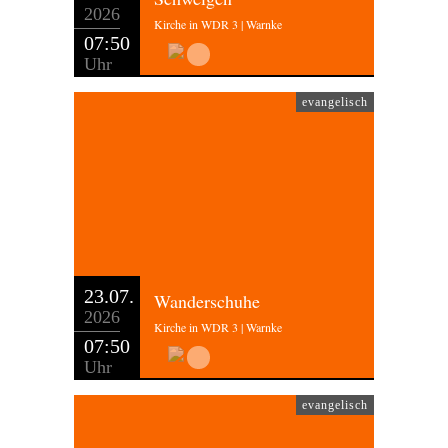
2026
Kirche in WDR 3 | Warnke
07:50
Uhr
evangelisch
23.07.
Wanderschuhe
2026
Kirche in WDR 3 | Warnke
07:50
Uhr
evangelisch