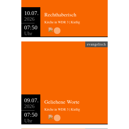
10.07.
Rechthaberisch
2026
Kirche in WDR 3 | Kießig
07:50
Uhr
evangelisch
09.07.
Geliehene Worte
2026
Kirche in WDR 3 | Kießig
07:50
Uhr