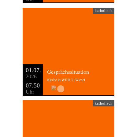
katholisch
01.07.
Gesprächssituation
2026
Kirche in WDR 3 | Wiesel
07:50
Uhr
katholisch