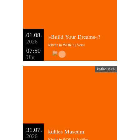
01.08.
»Build Your Dreams«?
2026
Kirche in WDR 3 | Verst
07:50
Uhr
katholisch
31.07.
kühles Museum
2026
Kirche in WDR 3 | Nelißen