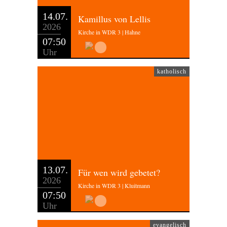
14.07.
Kamillus von Lellis
2026
Kirche in WDR 3 | Hahne
07:50
Uhr
katholisch
13.07.
Für wen wird gebetet?
2026
Kirche in WDR 3 | Kluitmann
07:50
Uhr
evangelisch