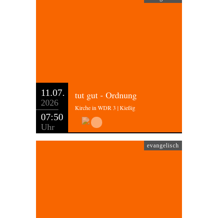
11.07.
tut gut - Ordnung
2026
Kirche in WDR 3 | Kießig
07:50
Uhr
evangelisch