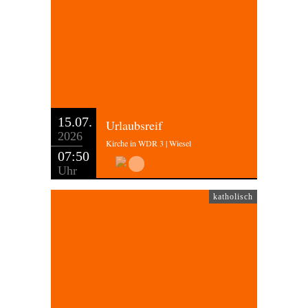
15.07.
Urlaubsreif
2026
Kirche in WDR 3 | Wiesel
07:50
Uhr
katholisch