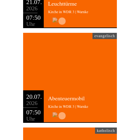
21.07.
Leuchttürme
2026
Kirche in WDR 3 | Warnke
07:50
Uhr
evangelisch
20.07.
Abenteuermobil
2026
Kirche in WDR 3 | Warnke
07:50
Uhr
katholisch