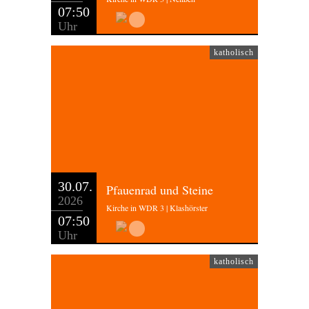
07:50
Uhr
katholisch
30.07.
Pfauenrad und Steine
2026
Kirche in WDR 3 | Klashörster
07:50
Uhr
katholisch