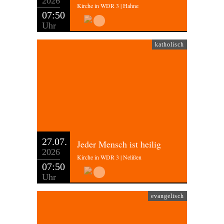
2026
Kirche in WDR 3 | Hahne
07:50
Uhr
katholisch
27.07.
Jeder Mensch ist heilig
2026
Kirche in WDR 3 | Nelißen
07:50
Uhr
evangelisch