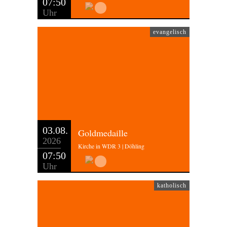
07:50
Uhr
evangelisch
03.08.
Goldmedaille
2026
Kirche in WDR 3 | Döhling
07:50
Uhr
katholisch