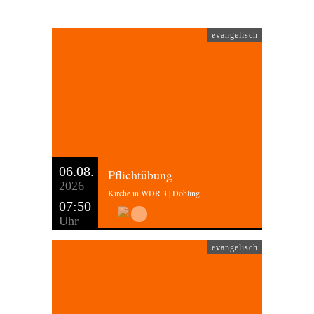
evangelisch
06.08.
Pflichtübung
2026
Kirche in WDR 3 | Döhling
07:50
Uhr
evangelisch