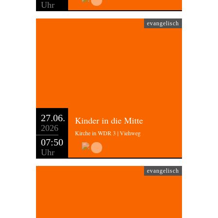
Uhr
evangelisch
27.06.
Kinder in die Mitte
2026
Kirche in WDR 3 | Viehweg
07:50
Uhr
evangelisch