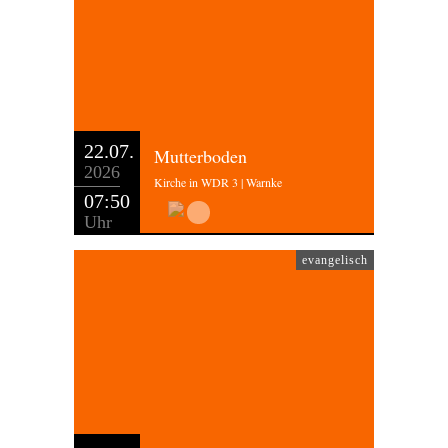
22.07.
Mutterboden
2026
Kirche in WDR 3 | Warnke
07:50
Uhr
evangelisch