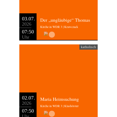
03.07.
Der „ungläubige“ Thomas
2026
Kirche in WDR 3 | Krawczack
07:50
Uhr
katholisch
02.07.
Maria Heimsuchung
2026
Kirche in WDR 3 | Klashörster
07:50
Uhr