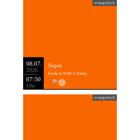
evangelisch
08.07.
Segen
2026
Kirche in WDR 3 | Kießig
07:50
Uhr
evangelisch