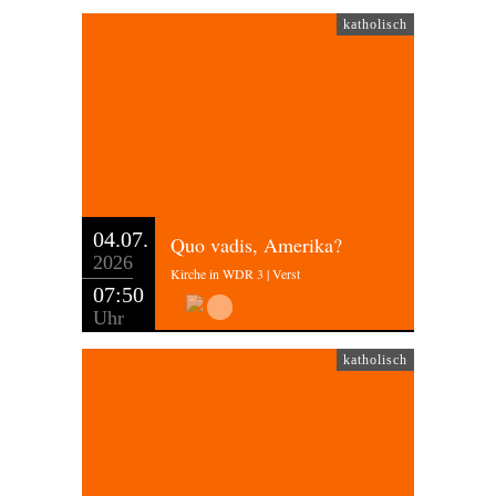
katholisch
04.07.
Quo vadis, Amerika?
2026
Kirche in WDR 3 | Verst
07:50
Uhr
katholisch