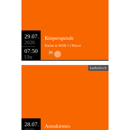
29.07.
Körperspende
2026
Kirche in WDR 3 | Wiesel
07:50
Uhr
katholisch
28.07.
Annakirmes