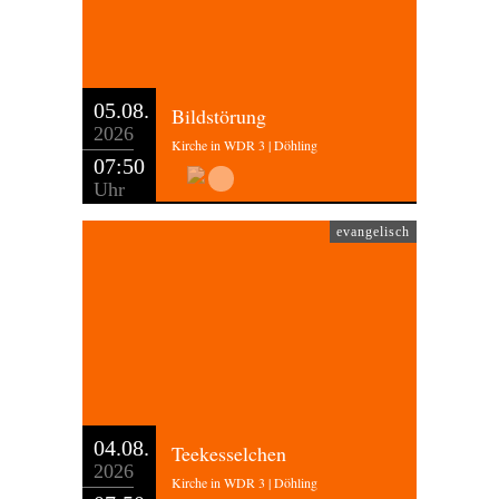
05.08.
Bildstörung
2026
Kirche in WDR 3 | Döhling
07:50
Uhr
evangelisch
04.08.
Teekesselchen
2026
Kirche in WDR 3 | Döhling