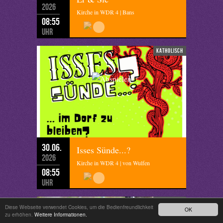
2026
Kirche in WDR 4 | Bans
08:55
Uhr
katholisch
30.06.
Isses Sünde...?
2026
Kirche in WDR 4 | von Wulfen
08:55
Uhr
katholisch
Diese Webseite verwendet Cookies, um die Bedienfreundlichkeit
OK
zu erhöhen.
Weitere Informationen.