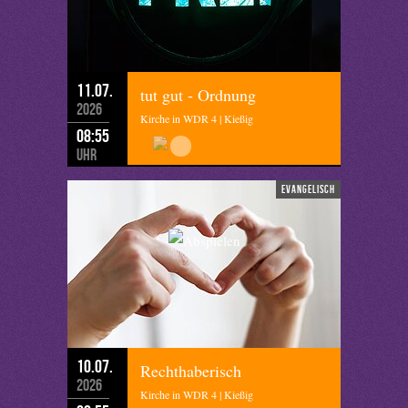
11.07.
tut gut - Ordnung
2026
Kirche in WDR 4 | Kießig
08:55
Uhr
evangelisch
10.07.
Rechthaberisch
2026
Kirche in WDR 4 | Kießig