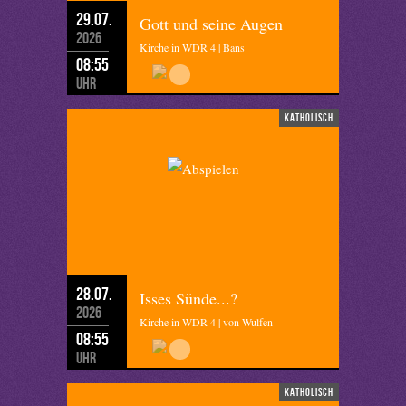
29.07.
Gott und seine Augen
2026
Kirche in WDR 4 | Bans
08:55
Uhr
katholisch
28.07.
Isses Sünde...?
2026
Kirche in WDR 4 | von Wulfen
08:55
Uhr
katholisch