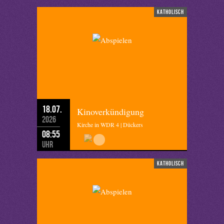
katholisch
18.07.
Kinoverkündigung
2026
Kirche in WDR 4 | Dückers
08:55
Uhr
katholisch