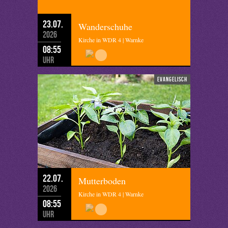
23.07.
Wanderschuhe
2026
Kirche in WDR 4 | Warnke
08:55
Uhr
evangelisch
22.07.
Mutterboden
2026
Kirche in WDR 4 | Warnke
08:55
Uhr