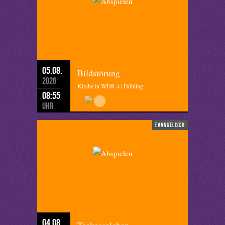
05.08.
Bildstörung
2026
Kirche in WDR 4 | Döhling
08:55
Uhr
evangelisch
04.08.