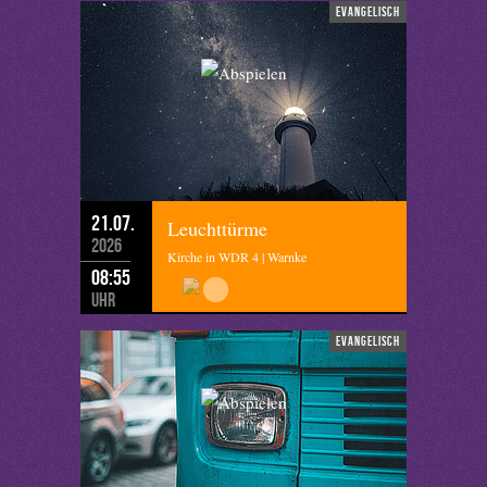
evangelisch
21.07.
Leuchttürme
2026
Kirche in WDR 4 | Warnke
08:55
Uhr
evangelisch