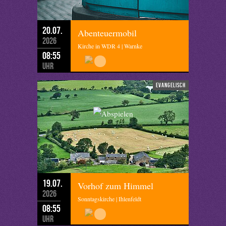
20.07.
Abenteuermobil
2026
Kirche in WDR 4 | Warnke
08:55
Uhr
evangelisch
19.07.
Vorhof zum Himmel
2026
Sonntagskirche | Ihlenfeldt
08:55
Uhr