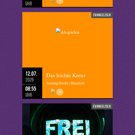
Uhr
evangelisch
12.07.
Das leichte Kreuz
2026
Sonntagskirche | Ihlenfeldt
08:55
Uhr
evangelisch