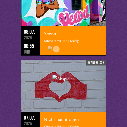
08.07.
Segen
2026
Kirche in WDR 4 | Kießig
08:55
Uhr
evangelisch
07.07.
Nicht nachtragen
2026
Kirche in WDR 4 | Kießig