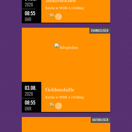
Teekesselchen
2026
Kirche in WDR 4 | Döhling
08:55
Uhr
evangelisch
03.08.
Goldmedaille
2026
Kirche in WDR 4 | Döhling
08:55
Uhr
katholisch