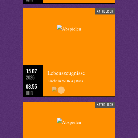
katholisch
15.07.
Lebenszeugnisse
2026
Kirche in WDR 4 | Bans
08:55
Uhr
katholisch