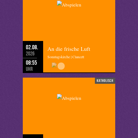
02.08.
An die frische Luft
2026
Sonntagskirche | Clancett
08:55
Uhr
katholisch