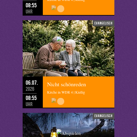
08:55
Uhr
evangelisch
06.07.
Nicht schönreden
2026
Kirche in WDR 4 | Kießig
08:55
Uhr
evangelisch