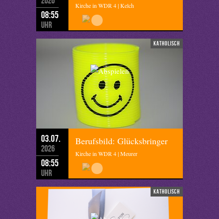
2026
Kirche in WDR 4 | Kelch
08:55
Uhr
katholisch
03.07.
Berufsbild: Glücksbringer
2026
Kirche in WDR 4 | Meurer
08:55
Uhr
katholisch