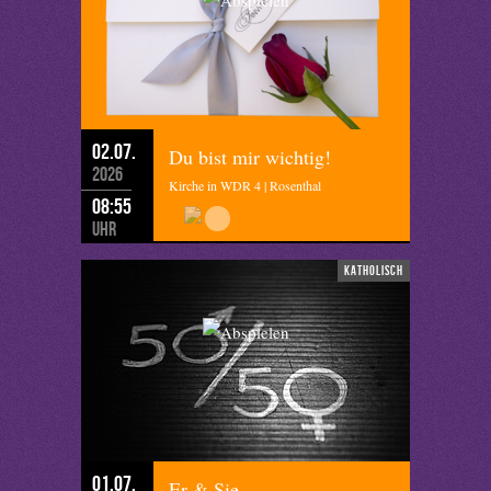
02.07.
Du bist mir wichtig!
2026
Kirche in WDR 4 | Rosenthal
08:55
Uhr
katholisch
01.07.
Er & Sie