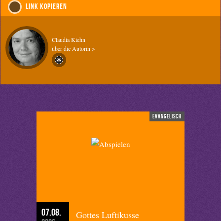
Link kopieren
Claudia Kiehn
über die Autorin >
evangelisch
07.08.
Gottes Luftikusse