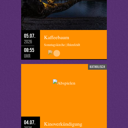
05.07.
Kaffeebaum
2026
Sonntagskirche | Ihlenfeldt
08:55
Uhr
katholisch
04.07.
Kinoverkündigung