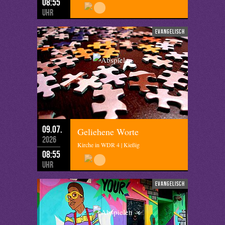
08:55
Uhr
evangelisch
09.07.
Geliehene Worte
2026
Kirche in WDR 4 | Kießig
08:55
Uhr
evangelisch