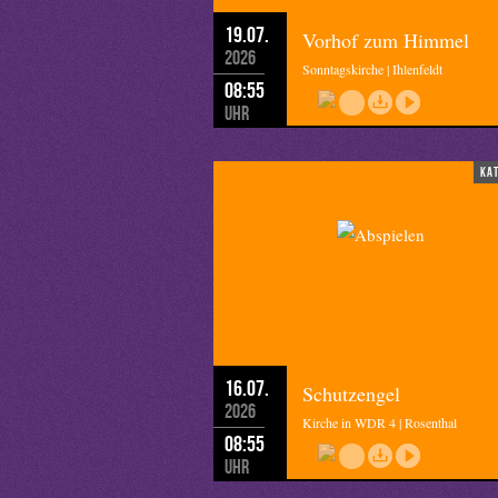
19.07.
Vorhof zum Himmel
2026
Sonntagskirche | Ihlenfeldt
08:55
Uhr
ka
16.07.
Schutzengel
2026
Kirche in WDR 4 | Rosenthal
08:55
Uhr