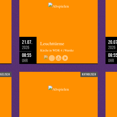
21.07.
20.07
Leuchttürme
2026
2026
Kirche in WDR 4 | Warnke
08:55
08:5
Uhr
Uhr
ngelisch
katholisch