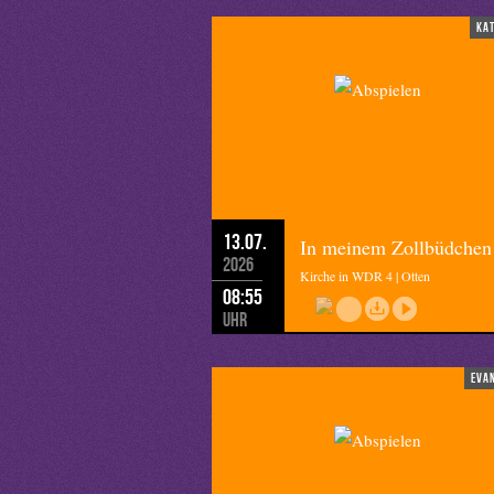
ka
13.07.
In meinem Zollbüdchen
2026
Kirche in WDR 4 | Otten
08:55
Uhr
eva