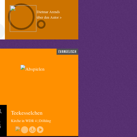
Dietmar Arends
über den Autor >
evangelisch
.
Teekesselchen
Kirche in WDR 4 | Döhling
5