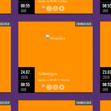
Kirche in WDR 4 | Otten
08:55
08:5
Uhr
Uhr
ngelisch
evangelisch
24.07.
23.07
Schweigen
2026
2026
Kirche in WDR 4 | Warnke
08:55
08:5
Uhr
Uhr
ngelisch
evangelisch