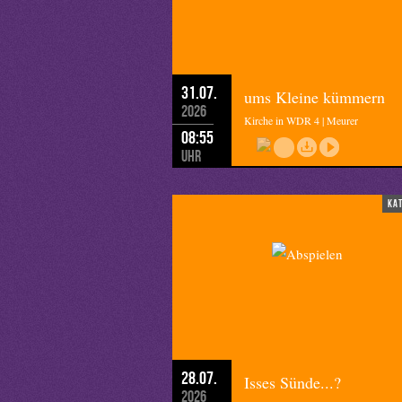
daran, dass unsere eigene Freiheit n
Ihr Dietmar Arends, Landessuperint
31.07.
ums Kleine kümmern
2026
Kirche in WDR 4 | Meurer
08:55
Uhr
ka
28.07.
Isses Sünde...?
2026