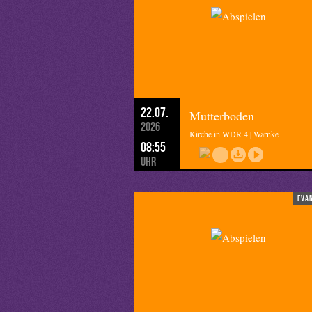
22.07.
Mutterboden
2026
Kirche in WDR 4 | Warnke
08:55
Uhr
eva