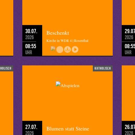
ur im Respekt vor der Freiheit des Nächsten gelebt werden kann.
endent aus Detmold.
30.07.
29.07
Beschenkt
2026
2026
Kirche in WDR 4 | Rosenthal
08:55
08:5
Uhr
Uhr
tholisch
katholisch
27.07.
26.07
Blumen statt Steine
2026
2026