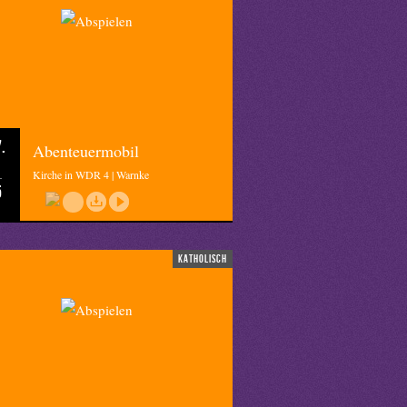
.
Abenteuermobil
Kirche in WDR 4 | Warnke
5
katholisch