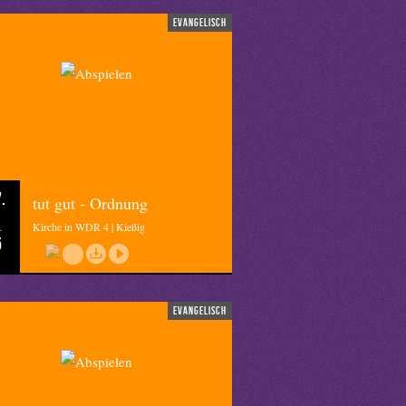
evangelisch
.
tut gut - Ordnung
Kirche in WDR 4 | Kießig
5
evangelisch