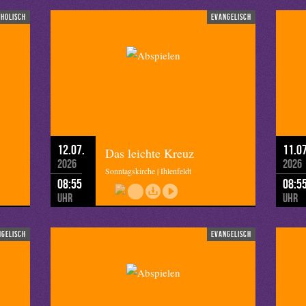
tholisch
evangelisch
12.07.
11.07
Das leichte Kreuz
2026
2026
Sonntagskirche | Ihlenfeldt
08:55
08:5
Uhr
Uhr
ngelisch
evangelisch