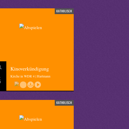
katholisch
.
Kinoverkündigung
Kirche in WDR 4 | Hartmann
5
katholisch