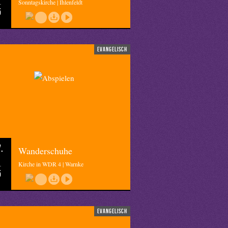
Sonntagskirche | Ihlenfeldt
5
evangelisch
.
Wanderschuhe
Kirche in WDR 4 | Warnke
5
evangelisch