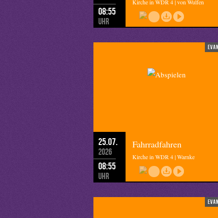
Kirche in WDR 4 | von Wulfen
08:55
Uhr
eva
25.07.
Fahrradfahren
2026
Kirche in WDR 4 | Warnke
08:55
Uhr
eva