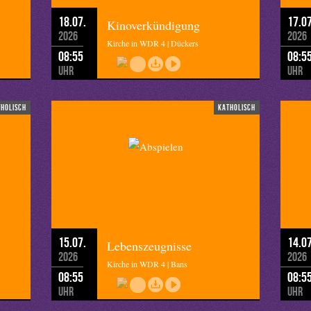
18.07.
17.07
Kinoverkündigung
2026
2026
Kirche in WDR 4 | Dückers
08:55
08:5
Uhr
Uhr
tholisch
katholisch
15.07.
14.07
Lebenszeugnisse
2026
2026
Kirche in WDR 4 | Bans
08:55
08:5
Uhr
Uhr