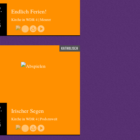
.
Endlich Ferien!
Kirche in WDR 4 | Meurer
5
katholisch
.
Irischer Segen
Kirche in WDR 4 | Podszuweit
5