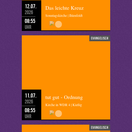
12.07.
Das leichte Kreuz
2026
Sonntagskirche | Ihlenfeldt
08:55
Uhr
evangelisch
11.07.
tut gut - Ordnung
2026
Kirche in WDR 4 | Kießig
08:55
Uhr
evangelisch