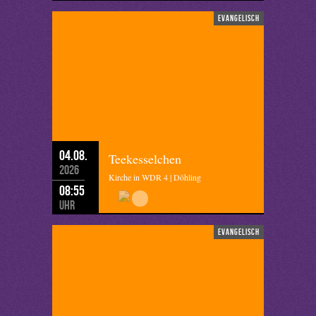
evangelisch
04.08.
Teekesselchen
2026
Kirche in WDR 4 | Döhling
08:55
Uhr
evangelisch