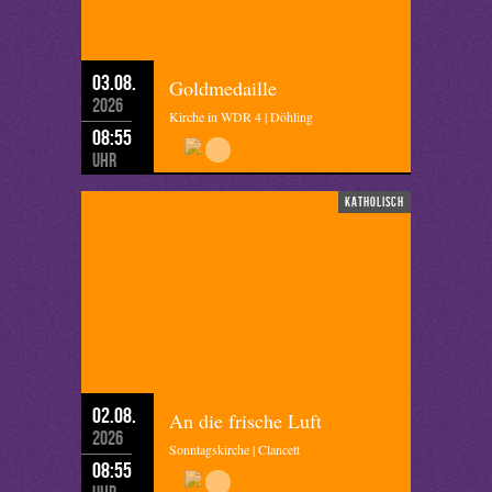
03.08.
Goldmedaille
2026
Kirche in WDR 4 | Döhling
08:55
Uhr
katholisch
02.08.
An die frische Luft
2026
Sonntagskirche | Clancett
08:55