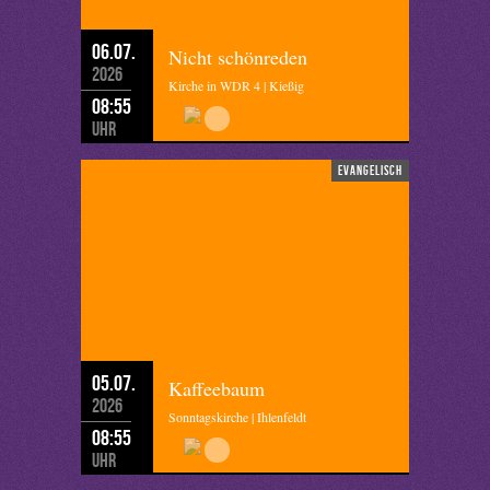
06.07.
Nicht schönreden
2026
Kirche in WDR 4 | Kießig
08:55
Uhr
evangelisch
05.07.
Kaffeebaum
2026
Sonntagskirche | Ihlenfeldt
08:55
Uhr