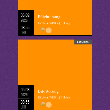
06.08.
Pflichtübung
2026
Kirche in WDR 4 | Döhling
08:55
Uhr
evangelisch
05.08.
Bildstörung
2026
Kirche in WDR 4 | Döhling
08:55
Uhr