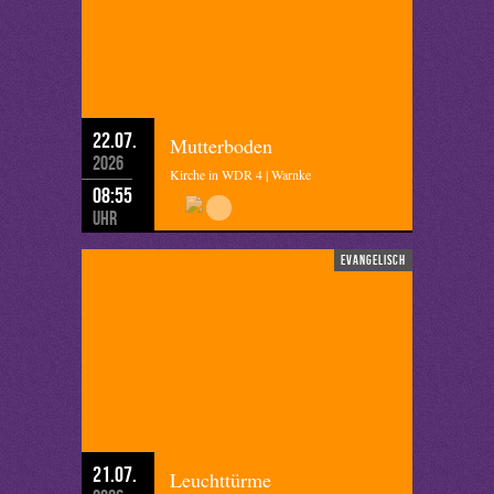
22.07.
Mutterboden
2026
Kirche in WDR 4 | Warnke
08:55
Uhr
evangelisch
21.07.
Leuchttürme