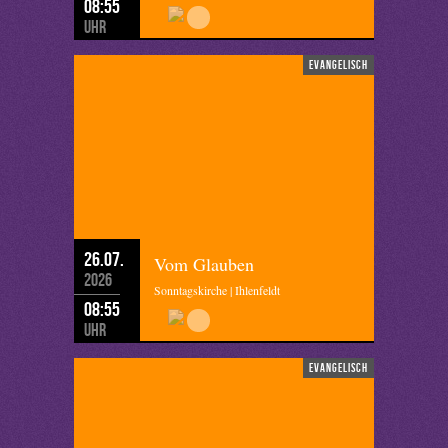
08:55
Uhr
evangelisch
26.07.
Vom Glauben
2026
Sonntagskirche | Ihlenfeldt
08:55
Uhr
evangelisch