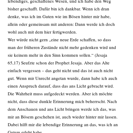
lebendiges, geschaffenes Wesen, und ich habe den Weg
bisher geschafft. Dafür bin ich dankbar. Wenn ich dran
denke, was ich im Guten wie im Bösen hinter mir habe,
allein oder gemeinsam mit anderen: Dann werde ich doch
wohl auch mit dem hier fertigwerden.
Wer würde nicht gern „eine neue Erde schaffen, so dass
man der früheren Zustände nicht mehr gedenken wird und
sie keinem mehr in den Sinn kommen sollen.“ (Jesaja
65,17) Seufzte schon der Prophet Jesaja. Aber das Alte
einfach vergessen – das geht nicht und das ist auch nicht
gut. Wenn mir Unrecht angetan wurde, dann habe ich auch
einen Anspruch darauf, dass das ans Licht gebracht wird.
Die Wahrheit muss aufgedeckt werden. Aber ich möchte
nicht, dass diese dunkle Erinnerung mich beherrscht. Nach
dem Anschauen und ans Licht bringen werde ich das, was
mir an Bösem geschehen ist, auch wieder hinter mir lassen.
Dabei hilft mir die lebendige Erinnerung an das, was ich an
Gutem erlebt habe.