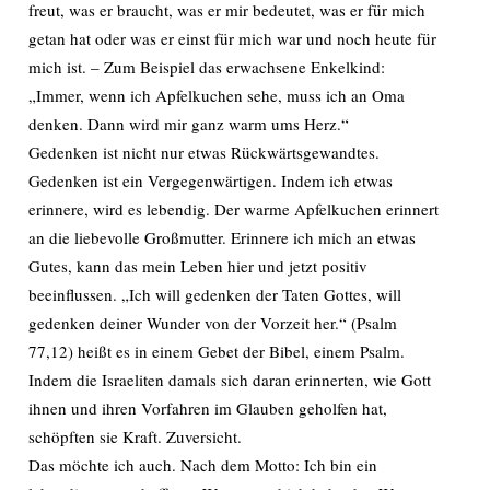
freut, was er braucht, was er mir bedeutet, was er für mich
getan hat oder was er einst für mich war und noch heute für
mich ist. – Zum Beispiel das erwachsene Enkelkind:
„Immer, wenn ich Apfelkuchen sehe, muss ich an Oma
denken. Dann wird mir ganz warm ums Herz.“
Gedenken ist nicht nur etwas Rückwärtsgewandtes.
Gedenken ist ein Vergegenwärtigen. Indem ich etwas
erinnere, wird es lebendig. Der warme Apfelkuchen erinnert
an die liebevolle Großmutter. Erinnere ich mich an etwas
Gutes, kann das mein Leben hier und jetzt positiv
beeinflussen. „Ich will gedenken der Taten Gottes, will
gedenken deiner Wunder von der Vorzeit her.“ (Psalm
77,12) heißt es in einem Gebet der Bibel, einem Psalm.
Indem die Israeliten damals sich daran erinnerten, wie Gott
ihnen und ihren Vorfahren im Glauben geholfen hat,
schöpften sie Kraft. Zuversicht.
Das möchte ich auch. Nach dem Motto: Ich bin ein