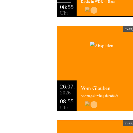
Kirche in WDR 4 | Bans
08:55
Uhr
evan
26.07.
Vom Glauben
2026
Sonntagskirche | Ihlenfeldt
08:55
Uhr
evan