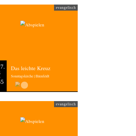
evangelisch
7.
Das leichte Kreuz
6
Sonntagskirche | Ihlenfeldt
55
evangelisch