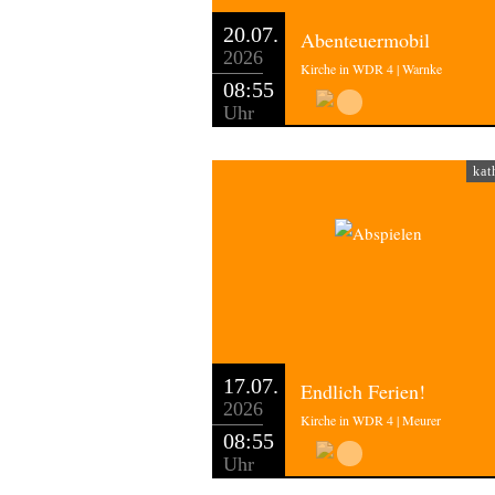
20.07.
Abenteuermobil
2026
Kirche in WDR 4 | Warnke
08:55
Uhr
kat
17.07.
Endlich Ferien!
2026
Kirche in WDR 4 | Meurer
08:55
Uhr