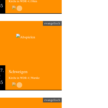
Kirche in WDR 4 | Otten
55
evangelisch
7.
Schweigen
6
Kirche in WDR 4 | Warnke
55
evangelisch