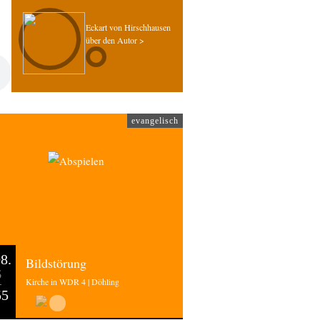
Eckart von Hirschhausen
über den Autor >
evangelisch
8.
Bildstörung
6
Kirche in WDR 4 | Döhling
55