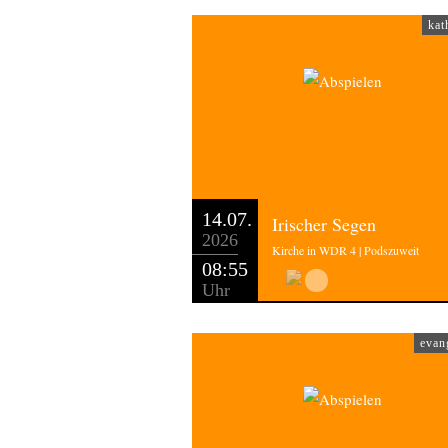
kat
14.07.
Irischer Segen
2026
Kirche in WDR 4 | Podszuweit
08:55
Uhr
evan