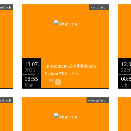
holisch
katholisch
13.07.
12.0
In meinem Zollbüdchen
2026
202
Kirche in WDR 4 | Otten
08:55
08:
Uhr
Uhr
gelisch
evangelisch