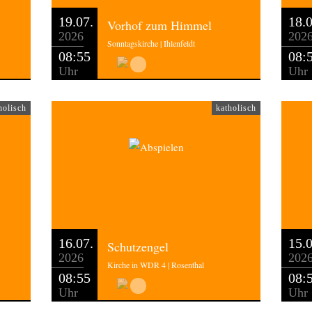
19.07.
18.0
Vorhof zum Himmel
2026
202
Sonntagskirche | Ihlenfeldt
08:55
08:
Uhr
Uhr
holisch
katholisch
16.07.
15.0
Schutzengel
2026
202
Kirche in WDR 4 | Rosenthal
08:55
08:
Uhr
Uhr