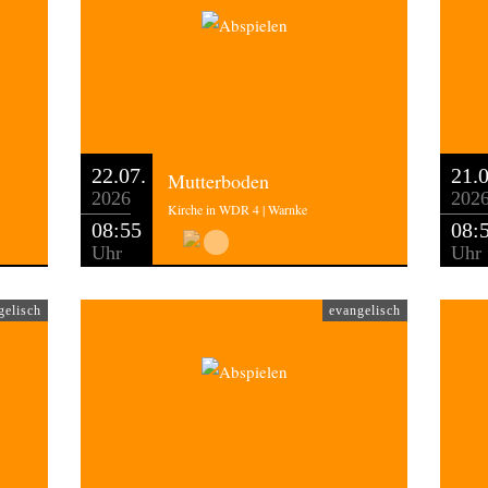
22.07.
21.0
Mutterboden
2026
202
Kirche in WDR 4 | Warnke
08:55
08:
Uhr
Uhr
gelisch
evangelisch