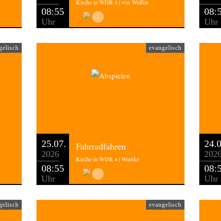
Kirche in WDR 4 | von Wulfen
08:55
08:
Uhr
Uhr
gelisch
evangelisch
25.07.
24.0
Fahrradfahren
2026
202
Kirche in WDR 4 | Warnke
08:55
08:
Uhr
Uhr
gelisch
evangelisch