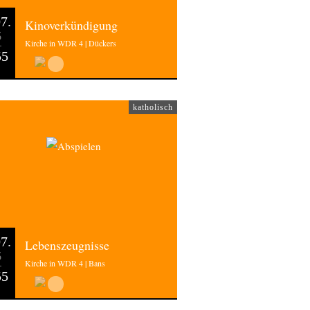
7.
Kinoverkündigung
6
Kirche in WDR 4 | Dückers
55
katholisch
7.
Lebenszeugnisse
6
Kirche in WDR 4 | Bans
55