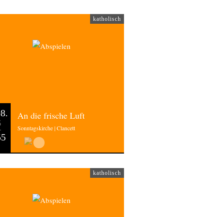
katholisch
8.
An die frische Luft
6
Sonntagskirche | Clancett
55
katholisch