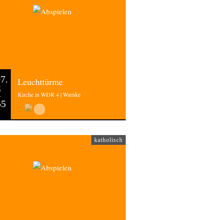
7.
Leuchttürme
6
Kirche in WDR 4 | Warnke
55
katholisch