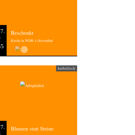
7.
Beschenkt
6
Kirche in WDR 4 | Rosenthal
55
katholisch
7.
Blumen statt Steine
6