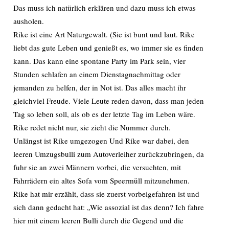
Das muss ich natürlich erklären und dazu muss ich etwas
ausholen.
Rike ist eine Art Naturgewalt. (Sie ist bunt und laut. Rike
liebt das gute Leben und genießt es, wo immer sie es finden
kann. Das kann eine spontane Party im Park sein, vier
Stunden schlafen an einem Dienstagnachmittag oder
jemanden zu helfen, der in Not ist. Das alles macht ihr
gleichviel Freude. Viele Leute reden davon, dass man jeden
Tag so leben soll, als ob es der letzte Tag im Leben wäre.
Rike redet nicht nur, sie zieht die Nummer durch.
Unlängst ist Rike umgezogen Und Rike war dabei, den
leeren Umzugsbulli zum Autoverleiher zurückzubringen, da
fuhr sie an zwei Männern vorbei, die versuchten, mit
Fahrrädern ein altes Sofa vom Speermüll mitzunehmen.
Rike hat mir erzählt, dass sie zuerst vorbeigefahren ist und
sich dann gedacht hat: „Wie assozial ist das denn? Ich fahre
hier mit einem leeren Bulli durch die Gegend und die