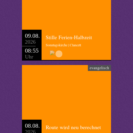
09.08.
Stille Ferien-Halbzeit
2026
Sonntagskirche | Clancett
08:55
Uhr
evangelisch
08.08.
Route wird neu berechnet
2026