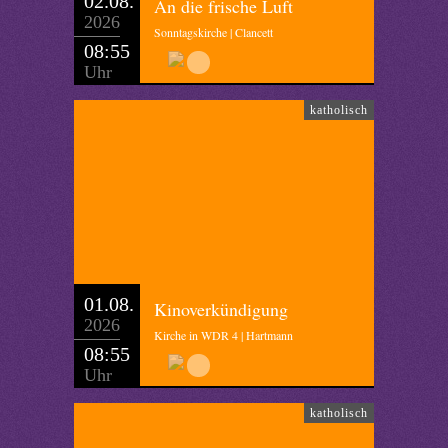
02.08.
An die frische Luft
2026
Sonntagskirche | Clancett
08:55
Uhr
katholisch
01.08.
Kinoverkündigung
2026
Kirche in WDR 4 | Hartmann
08:55
Uhr
katholisch