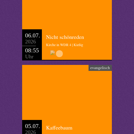
06.07.
Nicht schönreden
2026
Kirche in WDR 4 | Kießig
08:55
Uhr
evangelisch
05.07.
Kaffeebaum
2026