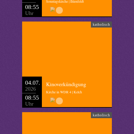
Sonntagskirche | Ihlenfeldt
08:55
Uhr
katholisch
04.07.
Kinoverkündigung
2026
Kirche in WDR 4 | Kelch
08:55
Uhr
katholisch