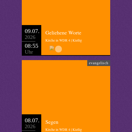
09.07.
Geliehene Worte
2026
Kirche in WDR 4 | Kießig
08:55
Uhr
evangelisch
08.07.
Segen
2026
Kirche in WDR 4 | Kießig