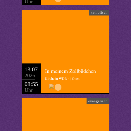
Uhr
katholisch
13.07.
In meinem Zollbüdchen
2026
Kirche in WDR 4 | Otten
08:55
Uhr
evangelisch