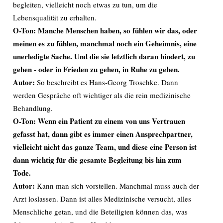
begleiten, vielleicht noch etwas zu tun, um die
Lebensqualität zu erhalten.
O-Ton: Manche Menschen haben, so fühlen wir das, oder
meinen es zu fühlen, manchmal noch ein Geheimnis, eine
unerledigte Sache. Und die sie letztlich daran hindert, zu
gehen - oder in Frieden zu gehen, in Ruhe zu gehen.
Autor:
So beschreibt es Hans-Georg Troschke. Dann
werden Gespräche oft wichtiger als die rein medizinische
Behandlung.
O-Ton: Wenn ein Patient zu einem von uns Vertrauen
gefasst hat, dann gibt es immer einen Ansprechpartner,
vielleicht nicht das ganze Team, und diese eine Person ist
dann wichtig für die gesamte Begleitung bis hin zum
Tode.
Autor:
Kann man sich vorstellen. Manchmal muss auch der
Arzt loslassen. Dann ist alles Medizinische versucht, alles
Menschliche getan, und die Beteiligten können das, was