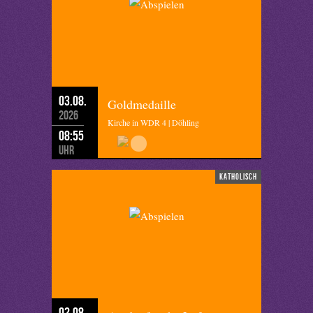
03.08.
Goldmedaille
2026
Kirche in WDR 4 | Döhling
08:55
Uhr
katholisch
02.08.