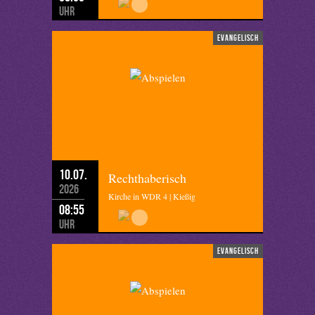
Uhr
evangelisch
10.07.
Rechthaberisch
2026
Kirche in WDR 4 | Kießig
08:55
Uhr
evangelisch