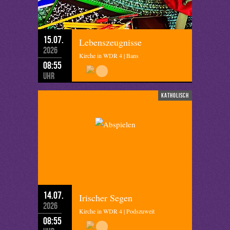
15.07.
Lebenszeugnisse
2026
Kirche in WDR 4 | Bans
08:55
Uhr
katholisch
14.07.
Irischer Segen
2026
Kirche in WDR 4 | Podszuweit
08:55