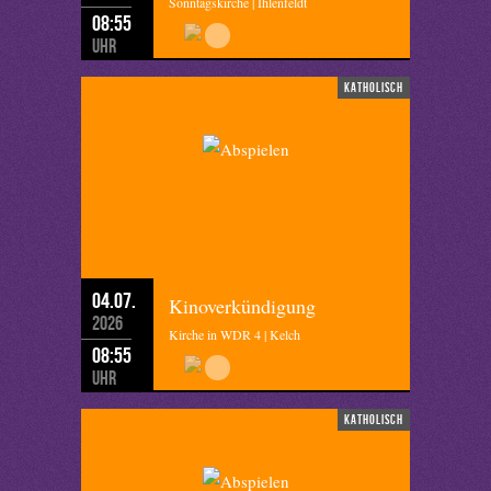
Sonntagskirche | Ihlenfeldt
08:55
Uhr
katholisch
04.07.
Kinoverkündigung
2026
Kirche in WDR 4 | Kelch
08:55
Uhr
katholisch