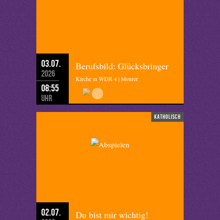
03.07.
Berufsbild: Glücksbringer
2026
Kirche in WDR 4 | Meurer
08:55
Uhr
katholisch
02.07.
Du bist mir wichtig!