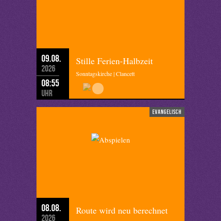
09.08.
Stille Ferien-Halbzeit
2026
Sonntagskirche | Clancett
08:55
Uhr
evangelisch
08.08.
Route wird neu berechnet
2026