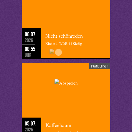
06.07.
Nicht schönreden
2026
Kirche in WDR 4 | Kießig
08:55
Uhr
evangelisch
05.07.
Kaffeebaum
2026