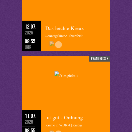
12.07.
Das leichte Kreuz
2026
Sonntagskirche | Ihlenfeldt
08:55
Uhr
evangelisch
11.07.
tut gut - Ordnung
2026
Kirche in WDR 4 | Kießig
08:55