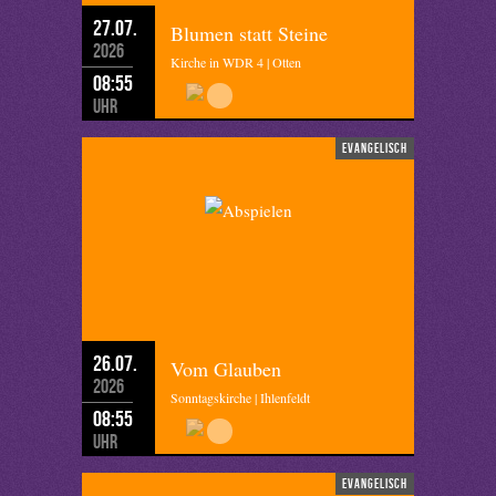
27.07.
Blumen statt Steine
2026
Kirche in WDR 4 | Otten
08:55
Uhr
evangelisch
26.07.
Vom Glauben
2026
Sonntagskirche | Ihlenfeldt
08:55
Uhr
evangelisch