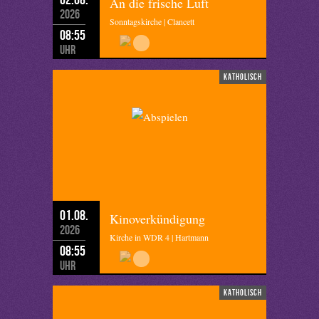
An die frische Luft
2026
Sonntagskirche | Clancett
08:55
Uhr
katholisch
01.08.
Kinoverkündigung
2026
Kirche in WDR 4 | Hartmann
08:55
Uhr
katholisch