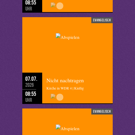
08:55
Uhr
evangelisch
07.07.
Nicht nachtragen
2026
Kirche in WDR 4 | Kießig
08:55
Uhr
evangelisch