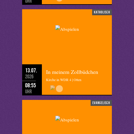
Uhr
katholisch
13.07.
In meinem Zollbüdchen
2026
Kirche in WDR 4 | Otten
08:55
Uhr
evangelisch