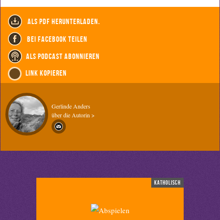
als PDF herunterladen.
bei Facebook teilen
als Podcast abonnieren
Link kopieren
Gerlinde Anders
über die Autorin >
katholisch