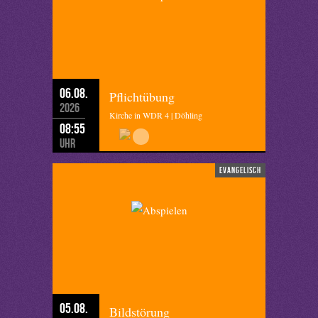
06.08.
Pflichtübung
2026
Kirche in WDR 4 | Döhling
08:55
Uhr
evangelisch
05.08.
Bildstörung