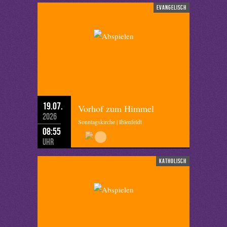
evangelisch
19.07.
Vorhof zum Himmel
2026
Sonntagskirche | Ihlenfeldt
08:55
Uhr
katholisch