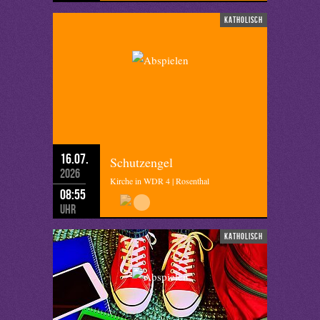
katholisch
16.07.
Schutzengel
2026
Kirche in WDR 4 | Rosenthal
08:55
Uhr
katholisch