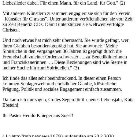
Liebeslieder dabei. Für einen Mann, für ein Land, für Gott." (2)
Mit anderen Künstlern zusammen engagiert sie sich für den Verein
"Künstler für Christus". Unter anderem veröffentlichen sie von Zeit
zu Zeit Benefiz-CDs. Damit unterstützen sie weltweit verfolgte
Christen.
Und noch etwas hat mich sehr überrascht. Sie wurde gefragt, wer
ihren Glauben besonders geprägt hat. Sie antwortet: "Meine
Sinnsuche in den vergangenen 30 Jahren ist geprägt durch die
Freundschaft zu einer Ordensschwester…, zu Benediktinerinnen
und Franziskanerinnen -... Diese Beziehungen sind wie Sterne in
meiner Suche hin zum Spirituellen." (3)
Ich finde das alles sehr beeindruckend. In dieser einen Person
kommen Schlagerwelt und christlicher Glaube, klösterliche
Prägung, Politik und soziales Engagement einfach zusammen.
Da kann ich nur sagen, Gottes Segen für ihr neues Lebensjahr, Katja
Ebstein!
Ihr Pastor Heddo Knieper aus Soest!
( 1 ) http://kath.net/news/16760, aufgerufen am 20.2.2020.