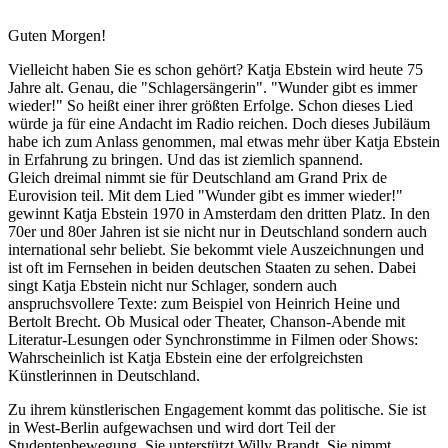
Guten Morgen!
Vielleicht haben Sie es schon gehört? Katja Ebstein wird heute 75
Jahre alt. Genau, die "Schlagersängerin". "Wunder gibt es immer
wieder!" So heißt einer ihrer größten Erfolge. Schon dieses Lied
würde ja für eine Andacht im Radio reichen. Doch dieses Jubiläum
habe ich zum Anlass genommen, mal etwas mehr über Katja Ebstein
in Erfahrung zu bringen. Und das ist ziemlich spannend.
Gleich dreimal nimmt sie für Deutschland am Grand Prix de
Eurovision teil. Mit dem Lied "Wunder gibt es immer wieder!"
gewinnt Katja Ebstein 1970 in Amsterdam den dritten Platz. In den
70er und 80er Jahren ist sie nicht nur in Deutschland sondern auch
international sehr beliebt. Sie bekommt viele Auszeichnungen und
ist oft im Fernsehen in beiden deutschen Staaten zu sehen. Dabei
singt Katja Ebstein nicht nur Schlager, sondern auch
anspruchsvollere Texte: zum Beispiel von Heinrich Heine und
Bertolt Brecht. Ob Musical oder Theater, Chanson-Abende mit
Literatur-Lesungen oder Synchronstimme in Filmen oder Shows:
Wahrscheinlich ist Katja Ebstein eine der erfolgreichsten
Künstlerinnen in Deutschland.
Zu ihrem künstlerischen Engagement kommt das politische. Sie ist
in West-Berlin aufgewachsen und wird dort Teil der
Studentenbewegung. Sie unterstützt Willy Brandt. Sie nimmt