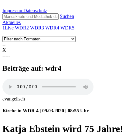
Impressum
Datenschutz
Suchen
Aktuelles
1Live
WDR2
WDR3
WDR4
WDR5
--
X
-----
Beiträge auf: wdr4
evangelisch
Kirche in WDR 4 | 09.03.2020 | 08:55
Uhr
Katja Ebstein wird 75 Jahre!