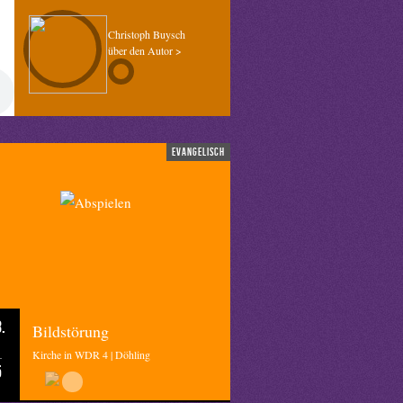
Christoph Buysch
über den Autor >
evangelisch
.
Bildstörung
Kirche in WDR 4 | Döhling
5