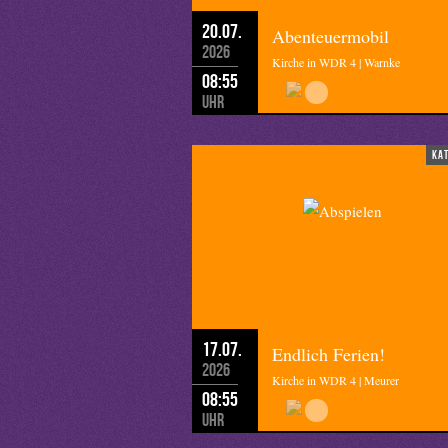
20.07.
Abenteuermobil
2026
Kirche in WDR 4 | Warnke
08:55
Uhr
ka
17.07.
Endlich Ferien!
2026
Kirche in WDR 4 | Meurer
08:55
Uhr