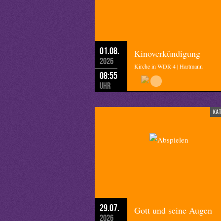
01.08.
Kinoverkündigung
2026
Kirche in WDR 4 | Hartmann
08:55
Uhr
ka
29.07.
Gott und seine Augen
2026