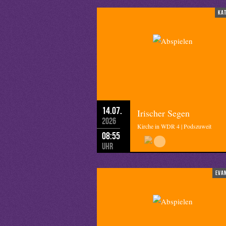
ka
14.07.
Irischer Segen
2026
Kirche in WDR 4 | Podszuweit
08:55
Uhr
eva