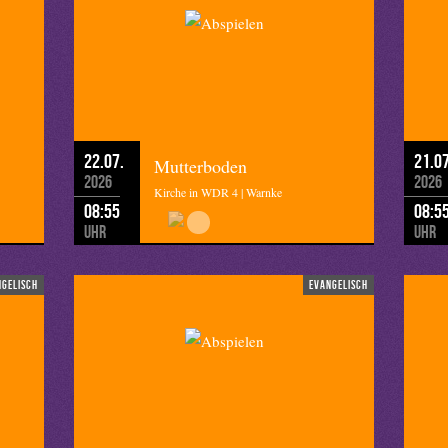
22.07.
21.07
Mutterboden
2026
2026
Kirche in WDR 4 | Warnke
08:55
08:5
Uhr
Uhr
ngelisch
evangelisch