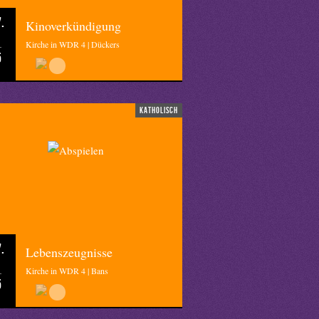
.
Kinoverkündigung
Kirche in WDR 4 | Dückers
5
katholisch
.
Lebenszeugnisse
Kirche in WDR 4 | Bans
5