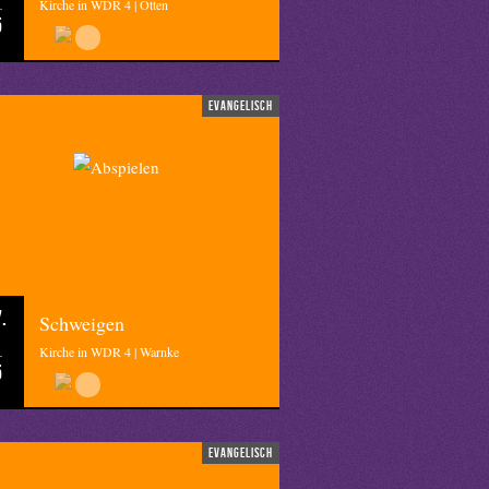
Kirche in WDR 4 | Otten
5
evangelisch
.
Schweigen
Kirche in WDR 4 | Warnke
5
evangelisch