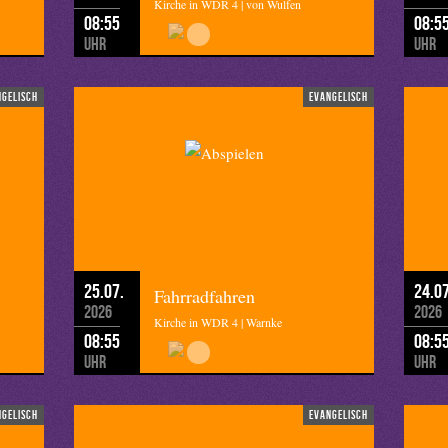
Kirche in WDR 4 | von Wulfen
08:55
08:5
Uhr
Uhr
ngelisch
evangelisch
25.07.
24.07
Fahrradfahren
2026
2026
Kirche in WDR 4 | Warnke
08:55
08:5
Uhr
Uhr
ngelisch
evangelisch