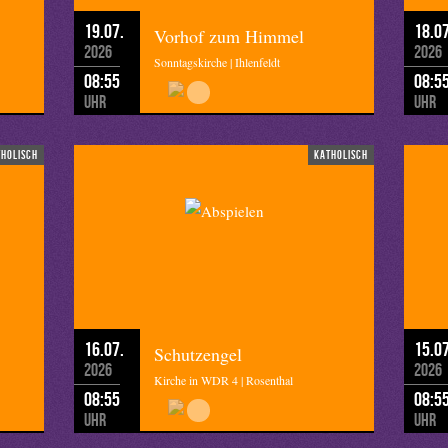
19.07.
18.07
Vorhof zum Himmel
2026
2026
Sonntagskirche | Ihlenfeldt
08:55
08:5
Uhr
Uhr
tholisch
katholisch
16.07.
15.07
Schutzengel
2026
2026
Kirche in WDR 4 | Rosenthal
08:55
08:5
Uhr
Uhr