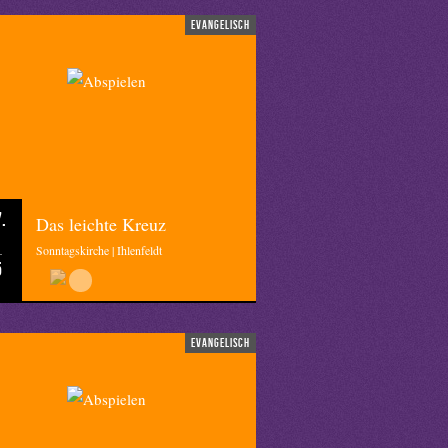
evangelisch
.
Das leichte Kreuz
Sonntagskirche | Ihlenfeldt
5
evangelisch