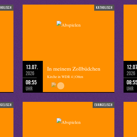
tholisch
katholisch
13.07.
12.07
In meinem Zollbüdchen
2026
2026
Kirche in WDR 4 | Otten
08:55
08:5
Uhr
Uhr
ngelisch
evangelisch