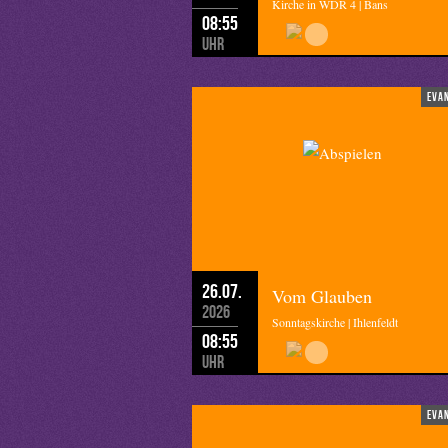
Kirche in WDR 4 | Bans
08:55
Uhr
eva
26.07.
Vom Glauben
2026
Sonntagskirche | Ihlenfeldt
08:55
Uhr
eva