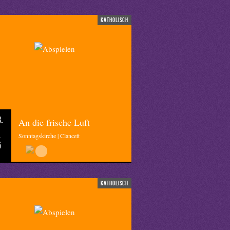
katholisch
.
An die frische Luft
Sonntagskirche | Clancett
5
katholisch