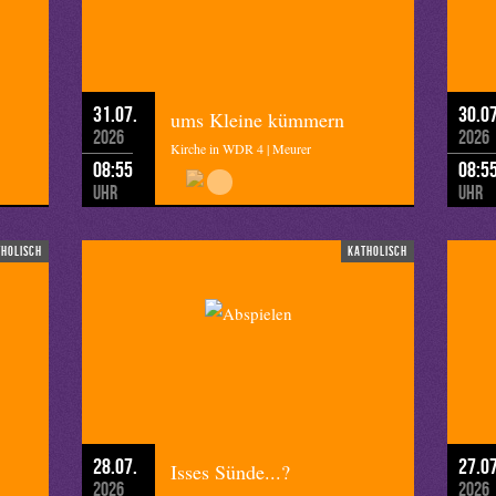
31.07.
30.07
ums Kleine kümmern
2026
2026
Kirche in WDR 4 | Meurer
08:55
08:5
Uhr
Uhr
tholisch
katholisch
28.07.
27.07
Isses Sünde...?
2026
2026