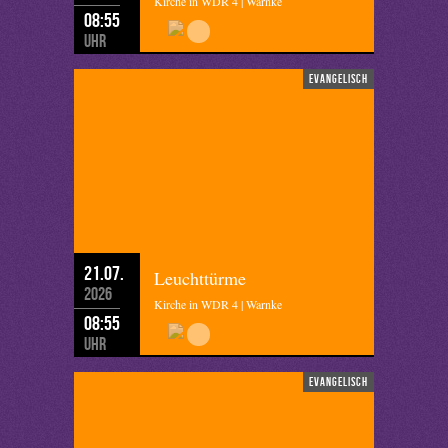
Kirche in WDR 4 | Warnke
08:55
Uhr
evangelisch
21.07.
Leuchttürme
2026
Kirche in WDR 4 | Warnke
08:55
Uhr
evangelisch