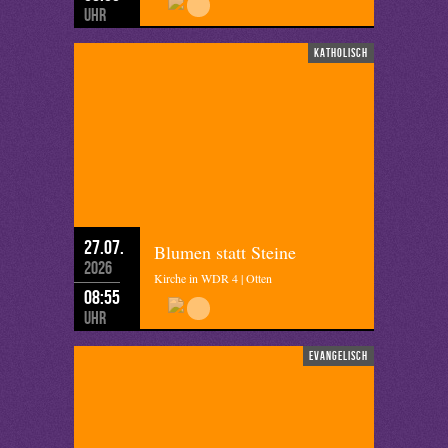
Uhr
katholisch
27.07.
Blumen statt Steine
2026
Kirche in WDR 4 | Otten
08:55
Uhr
evangelisch