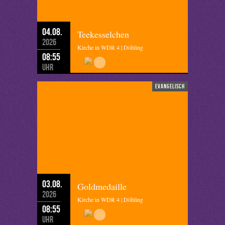
04.08.
Teekesselchen
2026
Kirche in WDR 4 | Döhling
08:55
Uhr
evangelisch
03.08.
Goldmedaille
2026
Kirche in WDR 4 | Döhling
08:55
Uhr