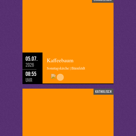
05.07.
Kaffeebaum
2026
Sonntagskirche | Ihlenfeldt
08:55
Uhr
katholisch