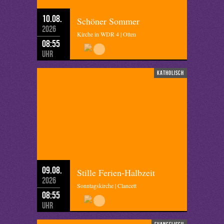
10.08.
Schöner Sommer
2026
Kirche in WDR 4 | Otten
08:55
Uhr
katholisch
09.08.
Stille Ferien-Halbzeit
2026
Sonntagskirche | Clancett
08:55
Uhr