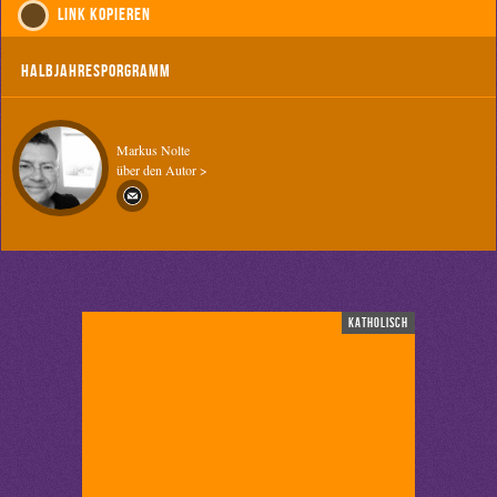
Link kopieren
Halbjahresporgramm
Markus Nolte
über den Autor >
katholisch