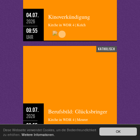
04.07.
Kinoverkündigung
2026
Kirche in WDR 4 | Kelch
08:55
Uhr
katholisch
03.07.
Berufsbild: Glücksbringer
2026
Kirche in WDR 4 | Meurer
08:55
Diese Webseite verwendet Cookies, um die Bedienfreundlichkeit
Uhr
OK
zu erhöhen.
Weitere Informationen.