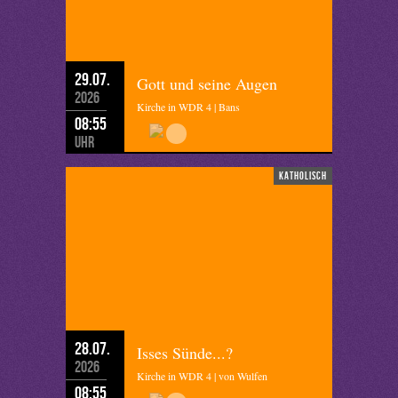
29.07.
Gott und seine Augen
2026
Kirche in WDR 4 | Bans
08:55
Uhr
katholisch
28.07.
Isses Sünde...?
2026
Kirche in WDR 4 | von Wulfen
08:55