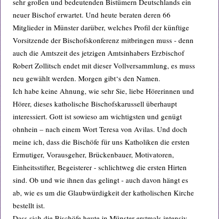
sehr großen und bedeutenden Bistümern Deutschlands ein
neuer Bischof erwartet. Und heute beraten deren 66
Mitglieder in Münster darüber, welches Profil der künftige
Vorsitzende der Bischofskonferenz mitbringen muss - denn
auch die Amtszeit des jetzigen Amtsinhabers Erzbischof
Robert Zollitsch endet mit dieser Vollversammlung, es muss
neu gewählt werden. Morgen gibt‘s den Namen.
Ich habe keine Ahnung, wie sehr Sie, liebe Hörerinnen und
Hörer, dieses katholische Bischofskarussell überhaupt
interessiert. Gott ist sowieso am wichtigsten und genügt
ohnhein – nach einem Wort Teresa von Avilas. Und doch
meine ich, dass die Bischöfe für uns Katholiken die ersten
Ermutiger, Vorausgeher, Brückenbauer, Motivatoren,
Einheitsstifter, Begeisterer - schlichtweg die ersten Hirten
sind. Ob und wie ihnen das gelingt - auch davon hängt es
ab, wie es um die Glaubwürdigkeit der katholischen Kirche
bestellt ist.
Dass sich die Bischöfe heute in Münster erstmals intensiv