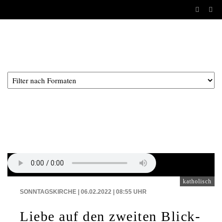
Aktuelles
--
X
-----
BEITRÄGE AUF: WDR4
katholisch
SONNTAGSKIRCHE | 06.02.2022 | 08:55
UHR
Liebe auf den zweiten Blick-