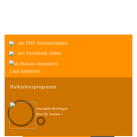
Apple Podcast
RSS - Feed
als PDF herunterladen.
bei Facebook teilen
als Podcast abonnieren
Link kopieren
Halbjahresprogramm
Alexandra Boxberger
über die Autorin >