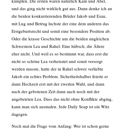
kämpfen. Die ersten waren natürlich Kain und Abel,
und das ging nicht wirklich gut aus. Dann denke ich an
die beiden konkurrierenden Brüder Jakob und Esau,
mit Lug und Betrug luchste der eine dem anderen das
Erstgeburtsrecht und somit eine besondere Position ab.
Oder die krasse Geschichte um die beiden ungleichen
Schwestern Lea und Rahel: Eine hübsch, die Ältere
eher nicht. Und weil es so bestimmt war, dass erst die
nicht so schöne Lea verheiratet und somit versorgt
werden musste, hatte der in Rahel schwer verliebte
Jakob ein echtes Problem. Sicherheitshalber feierte er
dann Hochzeit erst mit der zweiten Wahl, und dann
nach der gebotenen Zeit dann auch noch mit der
angebeteten Lea. Dass das nicht ohne Konflikte abging,
kann man sich ausmalen. Jede Daily Soap ist ein Witz
dagegen.
Noch mal die Frage vom Anfang: Wer ist schon gerne