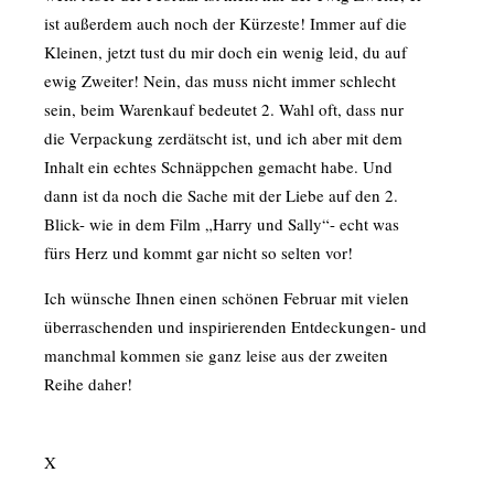
ist außerdem auch noch der Kürzeste! Immer auf die
Kleinen, jetzt tust du mir doch ein wenig leid, du auf
ewig Zweiter! Nein, das muss nicht immer schlecht
sein, beim Warenkauf bedeutet 2. Wahl oft, dass nur
die Verpackung zerdätscht ist, und ich aber mit dem
Inhalt ein echtes Schnäppchen gemacht habe. Und
dann ist da noch die Sache mit der Liebe auf den 2.
Blick- wie in dem Film „Harry und Sally“- echt was
fürs Herz und kommt gar nicht so selten vor!
Ich wünsche Ihnen einen schönen Februar mit vielen
überraschenden und inspirierenden Entdeckungen- und
manchmal kommen sie ganz leise aus der zweiten
Reihe daher!
X