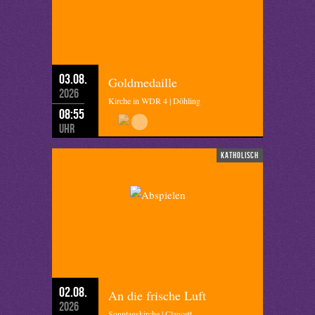
03.08.
Goldmedaille
2026
Kirche in WDR 4 | Döhling
08:55
Uhr
katholisch
02.08.
An die frische Luft
2026
Sonntagskirche | Clancett