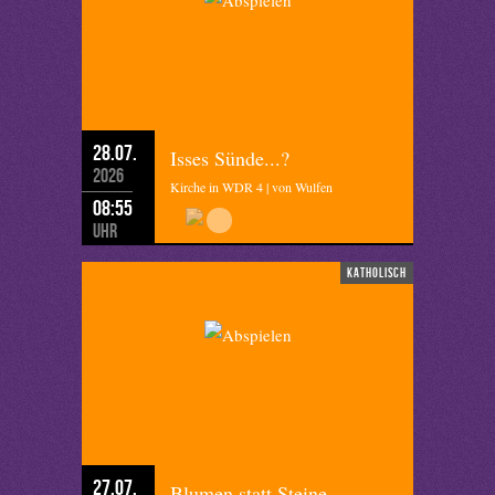
28.07.
Isses Sünde...?
2026
Kirche in WDR 4 | von Wulfen
08:55
Uhr
katholisch
27.07.
Blumen statt Steine