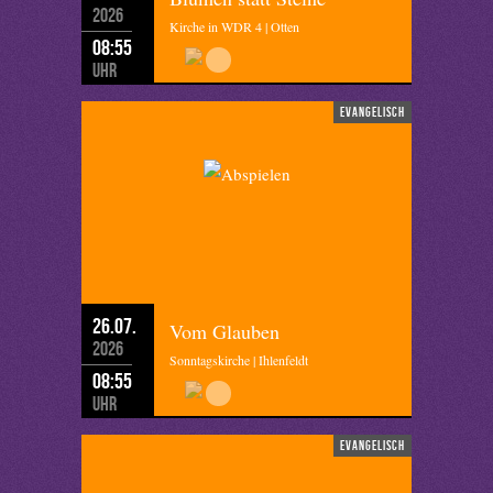
2026
Kirche in WDR 4 | Otten
08:55
Uhr
evangelisch
26.07.
Vom Glauben
2026
Sonntagskirche | Ihlenfeldt
08:55
Uhr
evangelisch