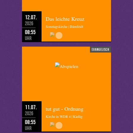
12.07.
Das leichte Kreuz
2026
Sonntagskirche | Ihlenfeldt
08:55
Uhr
evangelisch
11.07.
tut gut - Ordnung
2026
Kirche in WDR 4 | Kießig
08:55
Uhr