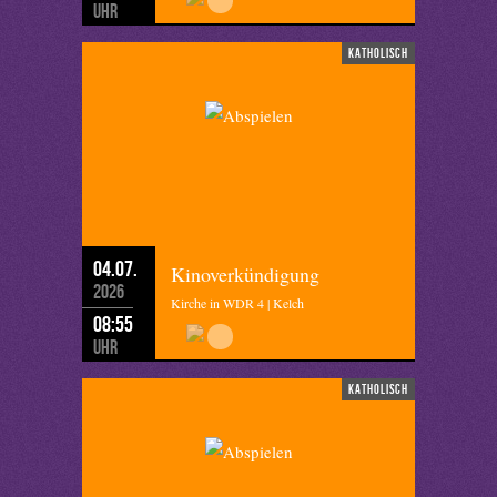
Uhr
katholisch
04.07.
Kinoverkündigung
2026
Kirche in WDR 4 | Kelch
08:55
Uhr
katholisch