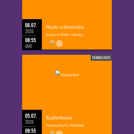
06.07.
Nicht schönreden
2026
Kirche in WDR 4 | Kießig
08:55
Uhr
evangelisch
05.07.
Kaffeebaum
2026
Sonntagskirche | Ihlenfeldt
08:55