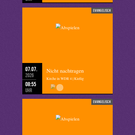
evangelisch
07.07.
Nicht nachtragen
2026
Kirche in WDR 4 | Kießig
08:55
Uhr
evangelisch