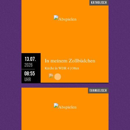
katholisch
13.07.
In meinem Zollbüdchen
2026
Kirche in WDR 4 | Otten
08:55
Uhr
evangelisch