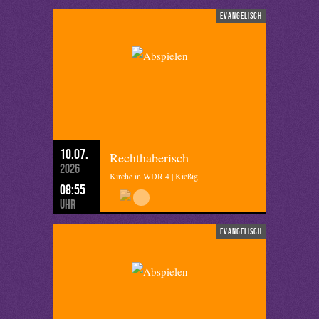
evangelisch
10.07.
Rechthaberisch
2026
Kirche in WDR 4 | Kießig
08:55
Uhr
evangelisch