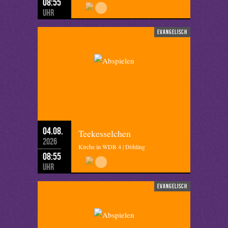
08:55
Uhr
evangelisch
04.08.
Teekesselchen
2026
Kirche in WDR 4 | Döhling
08:55
Uhr
evangelisch