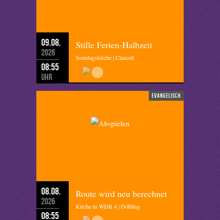
09.08.
Stille Ferien-Halbzeit
2026
Sonntagskirche | Clancett
08:55
Uhr
evangelisch
08.08.
Route wird neu berechnet
2026
Kirche in WDR 4 | Döhling
08:55