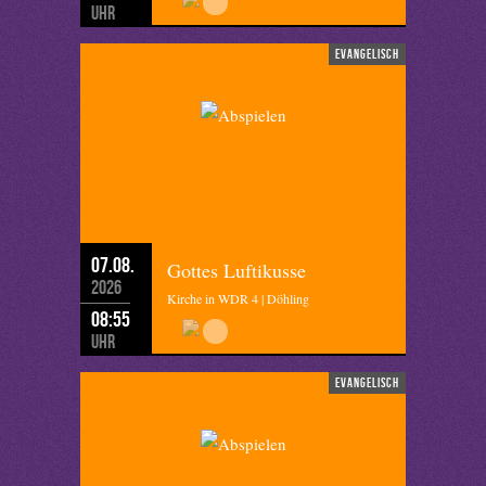
Uhr
evangelisch
07.08.
Gottes Luftikusse
2026
Kirche in WDR 4 | Döhling
08:55
Uhr
evangelisch