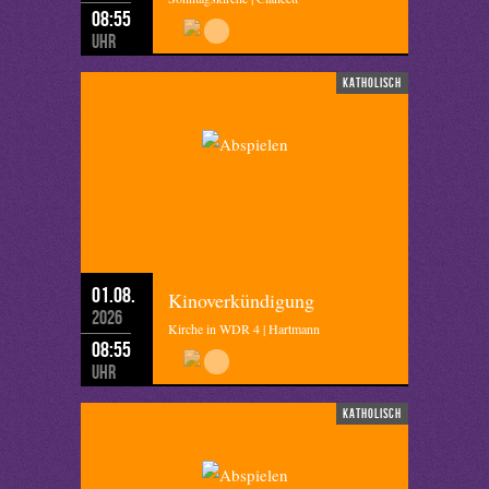
08:55
Uhr
katholisch
01.08.
Kinoverkündigung
2026
Kirche in WDR 4 | Hartmann
08:55
Uhr
katholisch