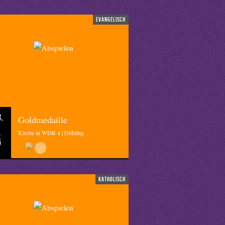
evangelisch
.
Goldmedaille
Kirche in WDR 4 | Döhling
5
katholisch