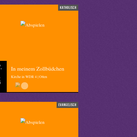
katholisch
.
In meinem Zollbüdchen
Kirche in WDR 4 | Otten
5
evangelisch