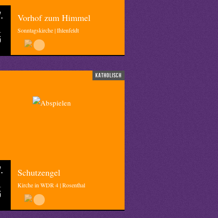
.
Vorhof zum Himmel
Sonntagskirche | Ihlenfeldt
5
katholisch
.
Schutzengel
Kirche in WDR 4 | Rosenthal
5