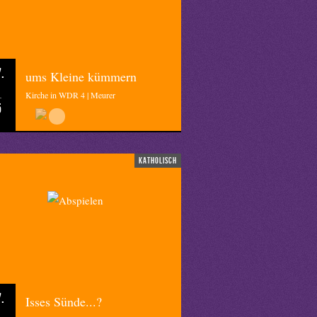
.
ums Kleine kümmern
Kirche in WDR 4 | Meurer
5
katholisch
.
Isses Sünde...?