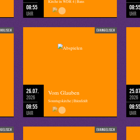
Kirche in WDR 4 | Bans
08:55
08:5
Uhr
Uhr
tholisch
evangelisch
26.07.
25.07
Vom Glauben
2026
2026
Sonntagskirche | Ihlenfeldt
08:55
08:5
Uhr
Uhr
ngelisch
evangelisch