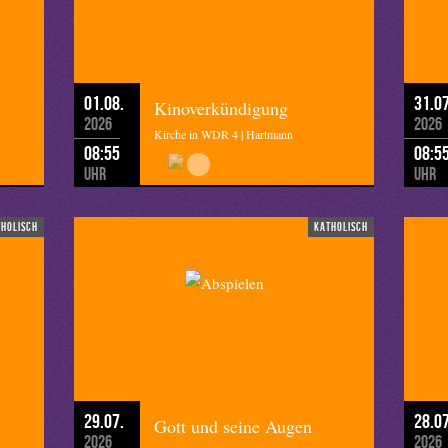
hulze
01.08.
31.07
Kinoverkündigung
2026
2026
Kirche in WDR 4 | Hartmann
08:55
08:5
Uhr
Uhr
tholisch
katholisch
29.07.
28.07
Gott und seine Augen
2026
2026