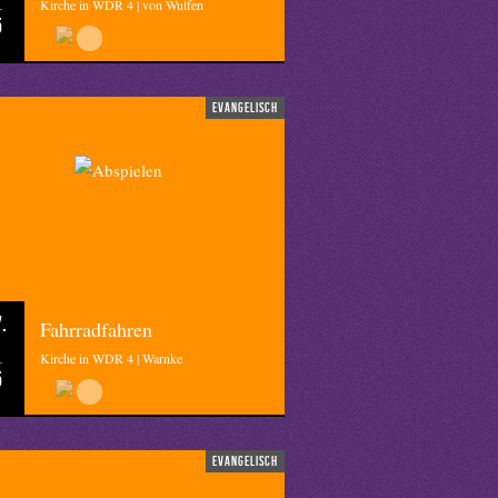
Kirche in WDR 4 | von Wulfen
5
evangelisch
.
Fahrradfahren
Kirche in WDR 4 | Warnke
5
evangelisch