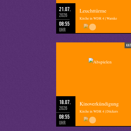
21.07.
Leuchttürme
2026
Kirche in WDR 4 | Warnke
08:55
Uhr
ka
18.07.
Kinoverkündigung
2026
Kirche in WDR 4 | Dückers
08:55
Uhr