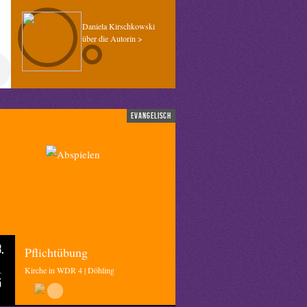
Daniela Kirschkowski
über die Autorin >
evangelisch
.
Pflichtübung
Kirche in WDR 4 | Döhling
5