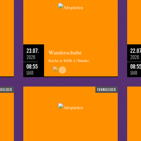
23.07.
22.07
Wanderschuhe
2026
2026
Kirche in WDR 4 | Warnke
08:55
08:5
Uhr
Uhr
ngelisch
evangelisch