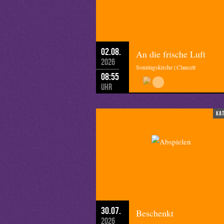
Redaktion:
Landespfarrerin Petra Sc
02.08.
An die frische Luft
2026
Sonntagskirche | Clancett
08:55
Uhr
ka
30.07.
Beschenkt
2026