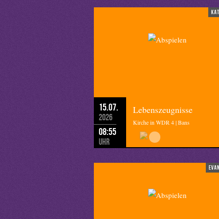
ka
15.07.
Lebenszeugnisse
2026
Kirche in WDR 4 | Bans
08:55
Uhr
eva