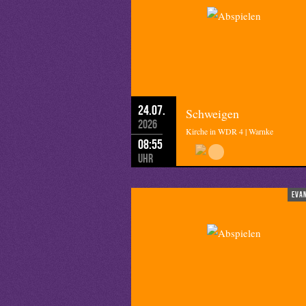
24.07.
Schweigen
2026
Kirche in WDR 4 | Warnke
08:55
Uhr
eva