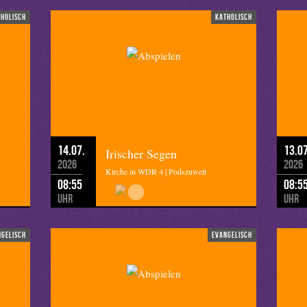
tholisch
katholisch
14.07.
13.07
Irischer Segen
2026
2026
Kirche in WDR 4 | Podszuweit
08:55
08:5
Uhr
Uhr
ngelisch
evangelisch