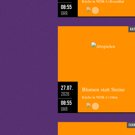
Kirche in WDR 4 | Rosenthal
08:55
Uhr
ka
27.07.
Blumen statt Steine
2026
Kirche in WDR 4 | Otten
08:55
Uhr
eva