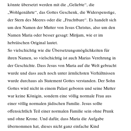
könnte übersetzt werden mit die „Geliebte“, die
„Wohlgenährte“, das Gottes Geschenk, die Widerspenstige,
der Stern des Meeres oder die „Fruchtbare“. Es handelt sich
um den Namen der Mutter von Jesus Christus, also um den
Namen Maria oder besser gesagt: Mirijam, wie er im
hebräischen Original lautet.
So vielschichtig wie die Übersetzungsmöglichkeiten für
ihren Namen, so vielschichtig ist auch Marias Verehrung in
der Geschichte. Dass Jesus von Maria auf die Welt gebracht
wurde und dass auch noch unter ärmlichsten Verhältnissen
wurde durchaus als Statement Gottes verstanden. Der Sohn
Gottes wird nicht in einem Palast geboren und seine Mutter
war keine Königin, sondern eine völlig normale Frau aus
einer völlig normalen jüdischen Familie. Jesus sollte
offensichtlich Teil einer normalen Familie sein ohne Prunk
und ohne Krone. Und dafür, dass Maria die Aufgabe
übernommen hat, dieses nicht ganz einfache Kind