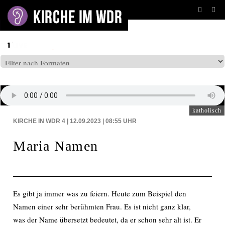
BEITRÄGE AUF: WDR4
katholisch
KIRCHE IN WDR 4 | 12.09.2023 | 08:55
UHR
Maria Namen
Es gibt ja immer was zu feiern. Heute zum Beispiel den
Namen einer sehr berühmten Frau. Es ist nicht ganz klar,
was der Name übersetzt bedeutet, da er schon sehr alt ist. Er