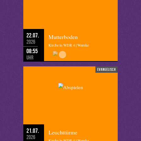
22.07.
Mutterboden
2026
Kirche in WDR 4 | Warnke
08:55
Uhr
evangelisch
21.07.
Leuchttürme
2026
Kirche in WDR 4 | Warnke