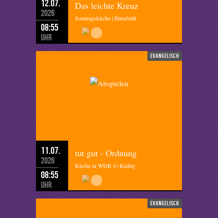
12.07.
Das leichte Kreuz
2026
Sonntagskirche | Ihlenfeldt
08:55
Uhr
evangelisch
11.07.
tut gut - Ordnung
2026
Kirche in WDR 4 | Kießig
08:55
Uhr
evangelisch