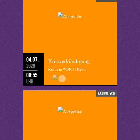
04.07.
Kinoverkündigung
2026
Kirche in WDR 4 | Kelch
08:55
Uhr
katholisch