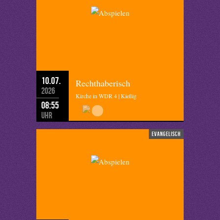
10.07.
Rechthaberisch
2026
Kirche in WDR 4 | Kießig
08:55
Uhr
evangelisch