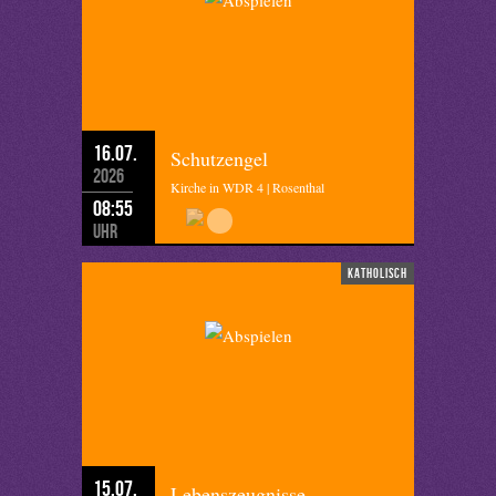
16.07.
Schutzengel
2026
Kirche in WDR 4 | Rosenthal
08:55
Uhr
katholisch
15.07.
Lebenszeugnisse