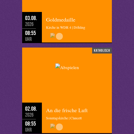
03.08.
Goldmedaille
2026
Kirche in WDR 4 | Döhling
08:55
Uhr
katholisch
02.08.
An die frische Luft
2026
Sonntagskirche | Clancett
08:55
Uhr