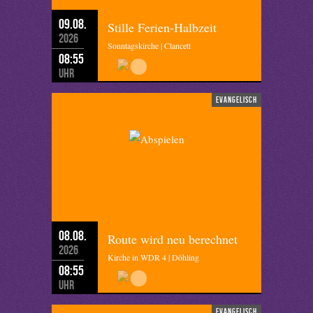
09.08.
Stille Ferien-Halbzeit
2026
Sonntagskirche | Clancett
08:55
Uhr
evangelisch
08.08.
Route wird neu berechnet
2026
Kirche in WDR 4 | Döhling
08:55
Uhr
evangelisch