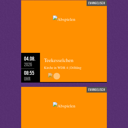
evangelisch
04.08.
Teekesselchen
2026
Kirche in WDR 4 | Döhling
08:55
Uhr
evangelisch