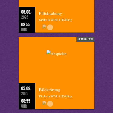
06.08.
Pflichtübung
2026
Kirche in WDR 4 | Döhling
08:55
Uhr
evangelisch
05.08.
Bildstörung
2026
Kirche in WDR 4 | Döhling
08:55
Uhr