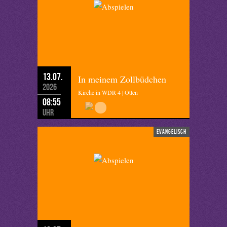
13.07.
In meinem Zollbüdchen
2026
Kirche in WDR 4 | Otten
08:55
Uhr
evangelisch