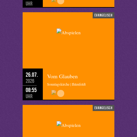
Uhr
evangelisch
26.07.
Vom Glauben
2026
Sonntagskirche | Ihlenfeldt
08:55
Uhr
evangelisch