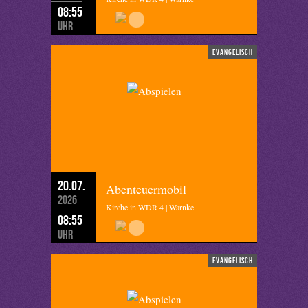
08:55
Uhr
evangelisch
20.07.
Abenteuermobil
2026
Kirche in WDR 4 | Warnke
08:55
Uhr
evangelisch