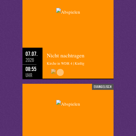
07.07.
Nicht nachtragen
2026
Kirche in WDR 4 | Kießig
08:55
Uhr
evangelisch