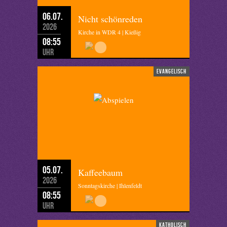
06.07.
Nicht schönreden
2026
Kirche in WDR 4 | Kießig
08:55
Uhr
evangelisch
05.07.
Kaffeebaum
2026
Sonntagskirche | Ihlenfeldt
08:55
Uhr
katholisch