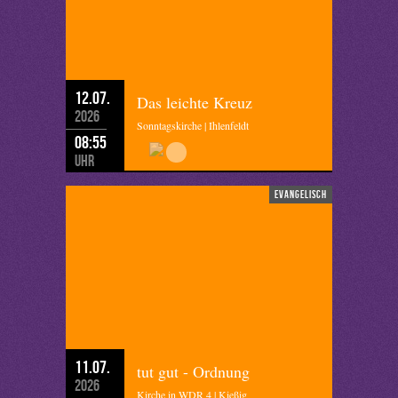
12.07.
Das leichte Kreuz
2026
Sonntagskirche | Ihlenfeldt
08:55
Uhr
evangelisch
11.07.
tut gut - Ordnung
2026
Kirche in WDR 4 | Kießig