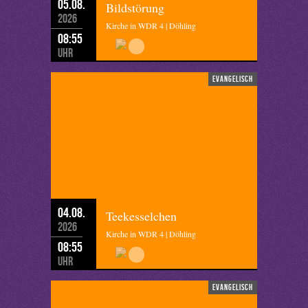
05.08.
Bildstörung
2026
Kirche in WDR 4 | Döhling
08:55
Uhr
evangelisch
04.08.
Teekesselchen
2026
Kirche in WDR 4 | Döhling
08:55
Uhr
evangelisch