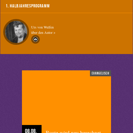
1. Halbjahresprogramm
Urs von Wulfen
über den Autor >
evangelisch
08.08.
Route wird neu berechnet