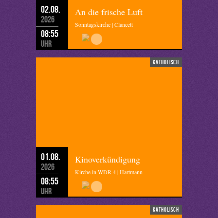
02.08.
An die frische Luft
2026
Sonntagskirche | Clancett
08:55
Uhr
katholisch
01.08.
Kinoverkündigung
2026
Kirche in WDR 4 | Hartmann
08:55
Uhr
katholisch