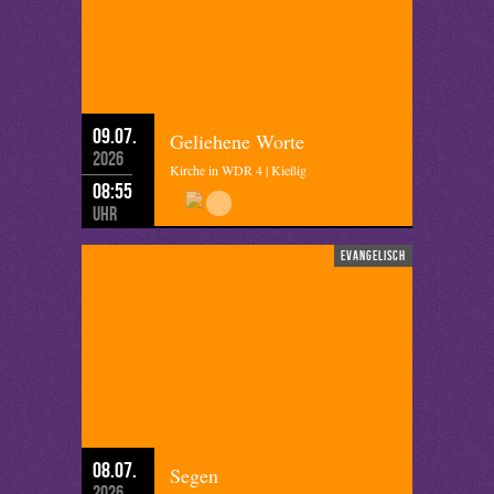
09.07.
Geliehene Worte
2026
Kirche in WDR 4 | Kießig
08:55
Uhr
evangelisch
08.07.
Segen
2026