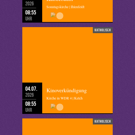
2026
Sonntagskirche | Ihlenfeldt
08:55
Uhr
katholisch
04.07.
Kinoverkündigung
2026
Kirche in WDR 4 | Kelch
08:55
Uhr
katholisch