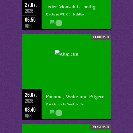
27.07.
Jeder Mensch ist heilig
2026
Kirche in WDR 5 | Nelißen
06:55
Uhr
katholisch
26.07.
Panama, Weite und Pilgern
2026
Das Geistliche Wort | Rütten
08:40
Uhr
evangelisch