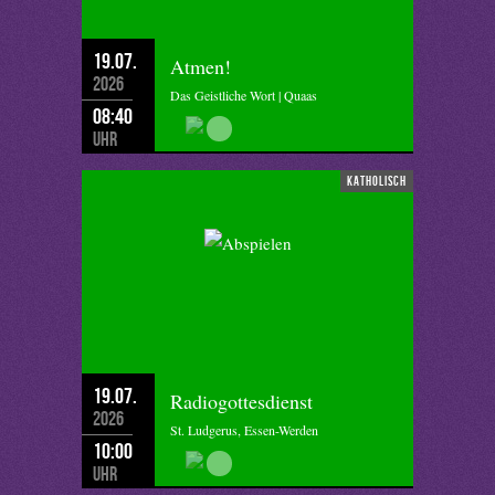
19.07.
Atmen!
2026
Das Geistliche Wort | Quaas
08:40
Uhr
katholisch
19.07.
Radiogottesdienst
2026
St. Ludgerus, Essen-Werden
10:00
Uhr