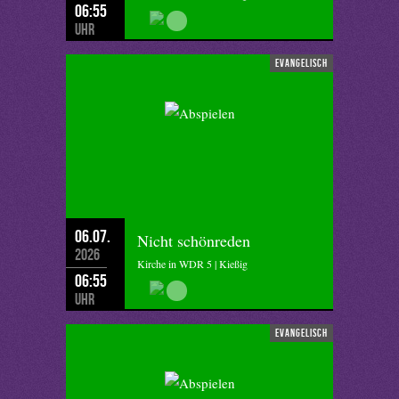
06:55
Uhr
evangelisch
06.07.
Nicht schönreden
2026
Kirche in WDR 5 | Kießig
06:55
Uhr
evangelisch