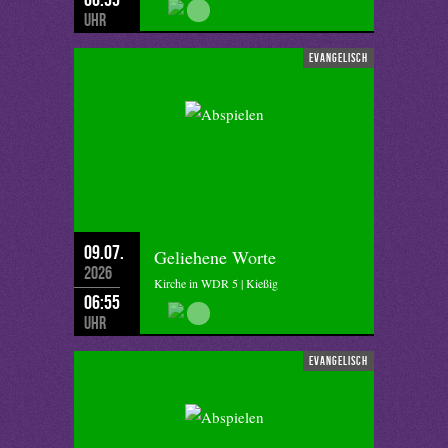
Uhr
evangelisch
09.07.
Geliehene Worte
2026
Kirche in WDR 5 | Kießig
06:55
Uhr
evangelisch