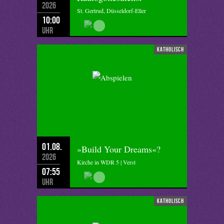
2026
St. Gertrud, Düsseldorf-Eller
10:00
Uhr
katholisch
01.08.
»Build Your Dreams«?
2026
Kirche in WDR 5 | Verst
07:55
Uhr
katholisch