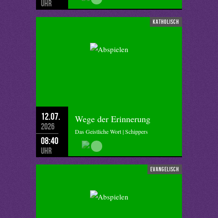
Uhr
katholisch
12.07.
Wege der Erinnerung
2026
Das Geistliche Wort | Schippers
08:40
Uhr
evangelisch