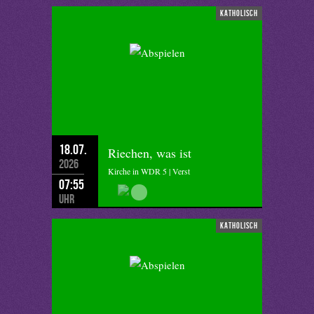
katholisch
18.07.
Riechen, was ist
2026
Kirche in WDR 5 | Verst
07:55
Uhr
katholisch