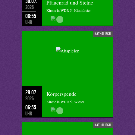
30.07.
Pfauenrad und Steine
2026
Kirche in WDR 5 | Klashörster
06:55
Uhr
katholisch
29.07.
Körperspende
2026
Kirche in WDR 5 | Wiesel
06:55
Uhr
katholisch