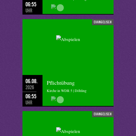
06:55
Uhr
evangelisch
06.08.
Pflichtübung
2026
Kirche in WDR 5 | Döhling
06:55
Uhr
evangelisch