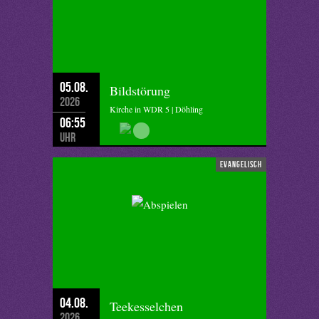
05.08.
Bildstörung
2026
Kirche in WDR 5 | Döhling
06:55
Uhr
evangelisch
04.08.
Teekesselchen
2026