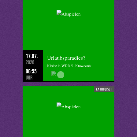
17.07.
Urlaubsparadies?
2026
Kirche in WDR 5 | Krawczack
06:55
Uhr
katholisch