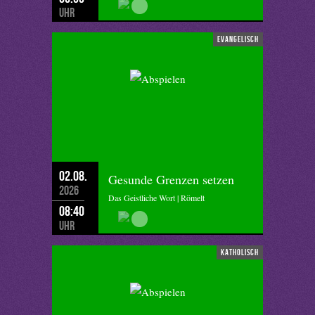
Uhr
evangelisch
02.08.
Gesunde Grenzen setzen
2026
Das Geistliche Wort | Römelt
08:40
Uhr
katholisch