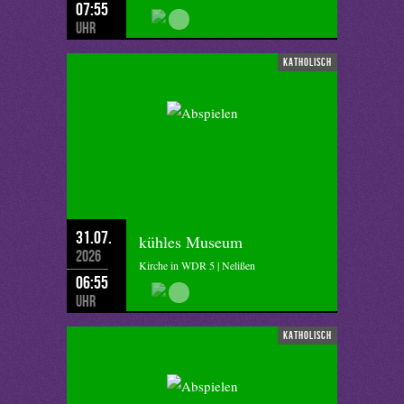
07:55
Uhr
katholisch
31.07.
kühles Museum
2026
Kirche in WDR 5 | Nelißen
06:55
Uhr
katholisch