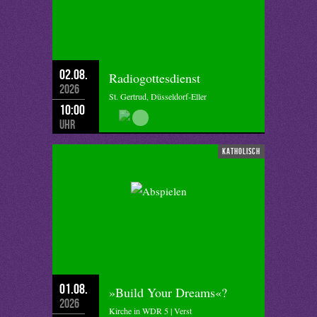
02.08.
Radiogottesdienst
2026
St. Gertrud, Düsseldorf-Eller
10:00
Uhr
katholisch
01.08.
»Build Your Dreams«?
2026
Kirche in WDR 5 | Verst