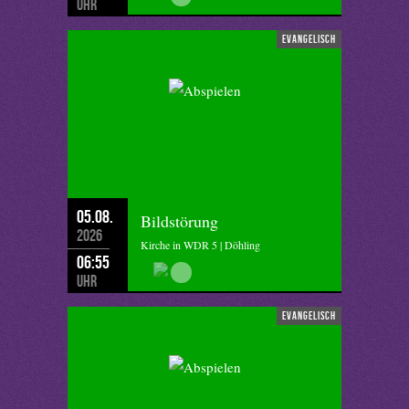
Uhr
evangelisch
05.08.
Bildstörung
2026
Kirche in WDR 5 | Döhling
06:55
Uhr
evangelisch