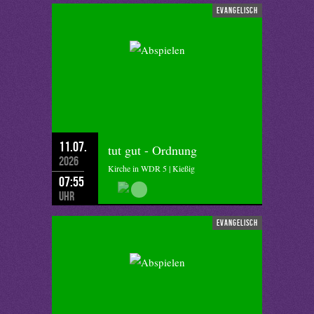
evangelisch
11.07.
tut gut - Ordnung
2026
Kirche in WDR 5 | Kießig
07:55
Uhr
evangelisch