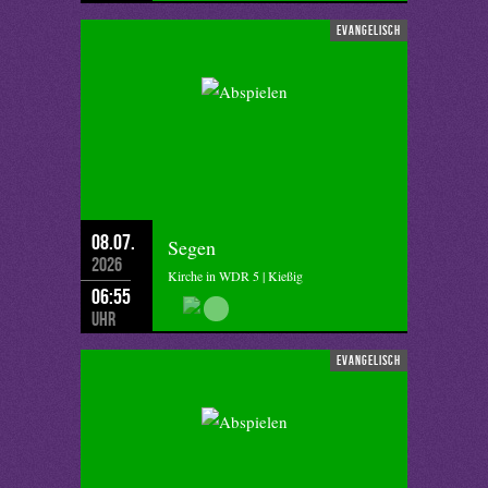
evangelisch
08.07.
Segen
2026
Kirche in WDR 5 | Kießig
06:55
Uhr
evangelisch