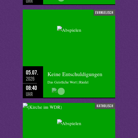
Uhr
evangelisch
05.07.
Keine Entschuldigungen
2026
Das Geistliche Wort | Riedel
08:40
Uhr
katholisch