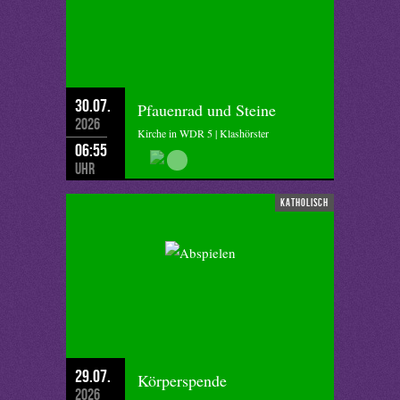
30.07.
Pfauenrad und Steine
2026
Kirche in WDR 5 | Klashörster
06:55
Uhr
katholisch
29.07.
Körperspende
2026