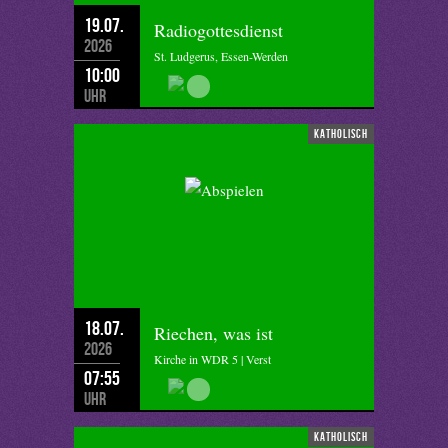
19.07.
Radiogottesdienst
2026
St. Ludgerus, Essen-Werden
10:00
Uhr
katholisch
18.07.
Riechen, was ist
2026
Kirche in WDR 5 | Verst
07:55
Uhr
katholisch