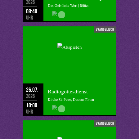
2026
Das Geistliche Wort | Rütten
08:40
Uhr
evangelisch
26.07.
Radiogottesdienst
2026
Kirche St. Peter, Dessau-Törten
10:00
Uhr
evangelisch