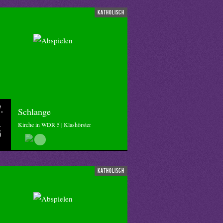
katholisch
.
Schlange
Kirche in WDR 5 | Klashörster
5
katholisch