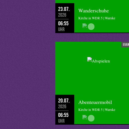
23.07.
Wanderschuhe
2026
Kirche in WDR 5 | Warnke
06:55
Uhr
eva
20.07.
Abenteuermobil
2026
Kirche in WDR 5 | Warnke
06:55
Uhr