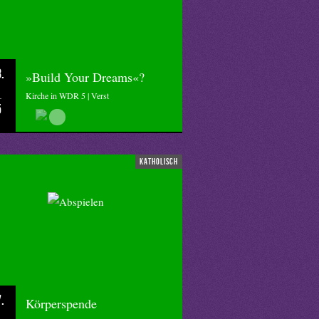
.
»Build Your Dreams«?
Kirche in WDR 5 | Verst
5
katholisch
.
Körperspende