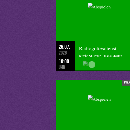
26.07.
Radiogottesdienst
2026
Kirche St. Peter, Dessau-Törten
10:00
Uhr
eva