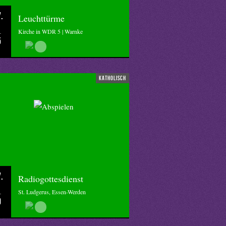
.
Leuchttürme
Kirche in WDR 5 | Warnke
5
katholisch
.
Radiogottesdienst
St. Ludgerus, Essen-Werden
0