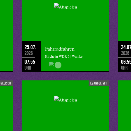
25.07.
24.07
Fahrradfahren
2026
2026
Kirche in WDR 5 | Warnke
07:55
06:5
Uhr
Uhr
ngelisch
evangelisch