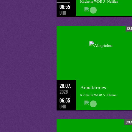
Kirche in WDR 5 | Nelißen
06:55
Uhr
ka
28.07.
Annakirmes
2026
Kirche in WDR 5 | Hahne
06:55
Uhr
eva