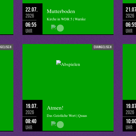
22.07.
21.07
Mutterboden
2026
2026
Kirche in WDR 5 | Warnke
06:55
06:5
Uhr
Uhr
ngelisch
evangelisch
19.07.
19.07
Atmen!
2026
2026
Das Geistliche Wort | Quaas
08:40
10:0
Uhr
Uhr