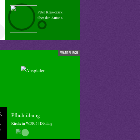
Peter Krawczack
über den Autor >
evangelisch
.
Pflichtübung
Kirche in WDR 5 | Döhling
5