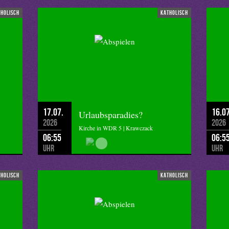
tholisch
katholisch
17.07.
16.07
Urlaubsparadies?
2026
2026
Kirche in WDR 5 | Krawczack
06:55
06:5
Uhr
Uhr
tholisch
katholisch