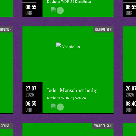
Kirche in WDR 5 | Klashörster
06:55
06:5
Uhr
Uhr
tholisch
katholisch
27.07.
26.07
Jeder Mensch ist heilig
2026
2026
Kirche in WDR 5 | Nelißen
06:55
08:4
Uhr
Uhr
ngelisch
evangelisch