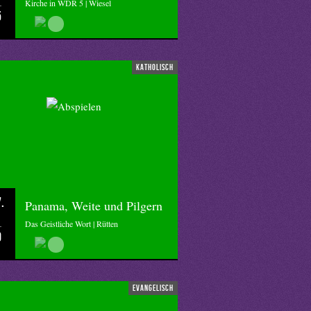
Kirche in WDR 5 | Wiesel
5
katholisch
.
Panama, Weite und Pilgern
Das Geistliche Wort | Rütten
0
evangelisch