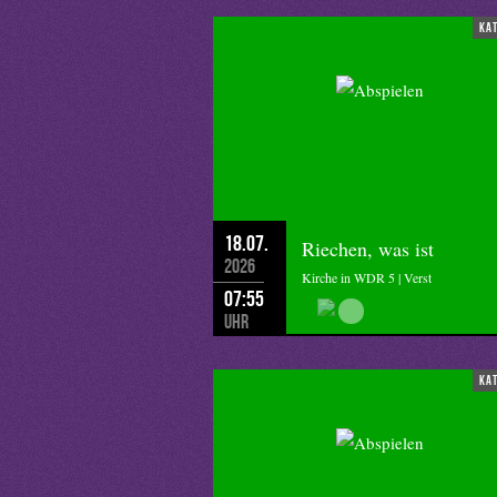
ka
18.07.
Riechen, was ist
2026
Kirche in WDR 5 | Verst
07:55
Uhr
ka