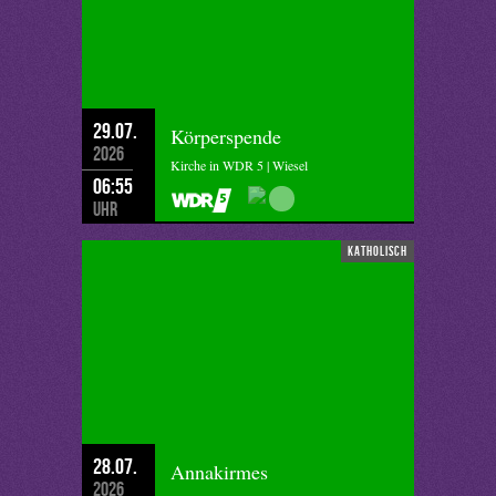
29.07.
Körperspende
2026
Kirche in WDR 5 | Wiesel
06:55
Uhr
katholisch
28.07.
Annakirmes
2026