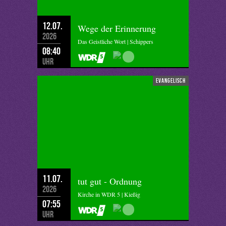
12.07.
Wege der Erinnerung
2026
Das Geistliche Wort | Schippers
08:40
Uhr
evangelisch
11.07.
tut gut - Ordnung
2026
Kirche in WDR 5 | Kießig
07:55
Uhr