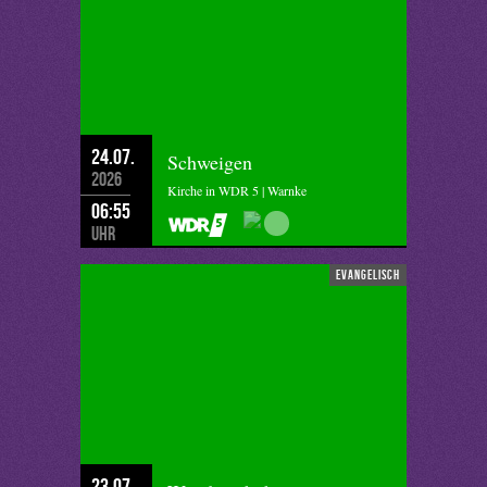
24.07.
Schweigen
2026
Kirche in WDR 5 | Warnke
06:55
Uhr
evangelisch
23.07.