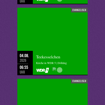
Uhr
evangelisch
04.08.
Teekesselchen
2026
Kirche in WDR 5 | Döhling
06:55
Uhr
evangelisch