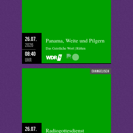
26.07.
Panama, Weite und Pilgern
2026
Das Geistliche Wort | Rütten
08:40
Uhr
evangelisch
26.07.
Radiogottesdienst