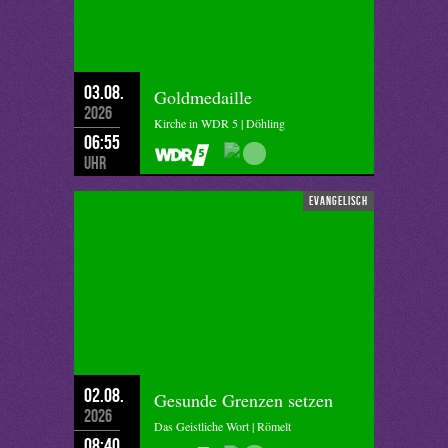
03.08.
Goldmedaille
2026
Kirche in WDR 5 | Döhling
06:55
Uhr
evangelisch
02.08.
Gesunde Grenzen setzen
2026
Das Geistliche Wort | Römelt
08:40