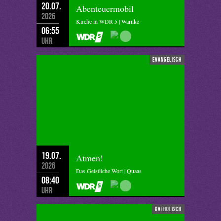
20.07.
Abenteuermobil
2026
Kirche in WDR 5 | Warnke
06:55
Uhr
evangelisch
19.07.
Atmen!
2026
Das Geistliche Wort | Quaas
08:40
Uhr
katholisch