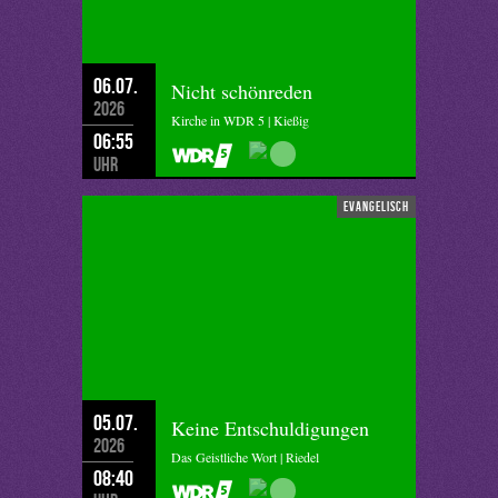
06.07.
Nicht schönreden
2026
Kirche in WDR 5 | Kießig
06:55
Uhr
evangelisch
05.07.
Keine Entschuldigungen
2026
Das Geistliche Wort | Riedel
08:40