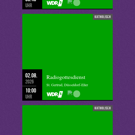
Uhr
katholisch
02.08.
Radiogottesdienst
2026
St. Gertrud, Düsseldorf-Eller
10:00
Uhr
katholisch