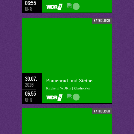
06:55
Uhr
katholisch
30.07.
Pfauenrad und Steine
2026
Kirche in WDR 5 | Klashörster
06:55
Uhr
katholisch