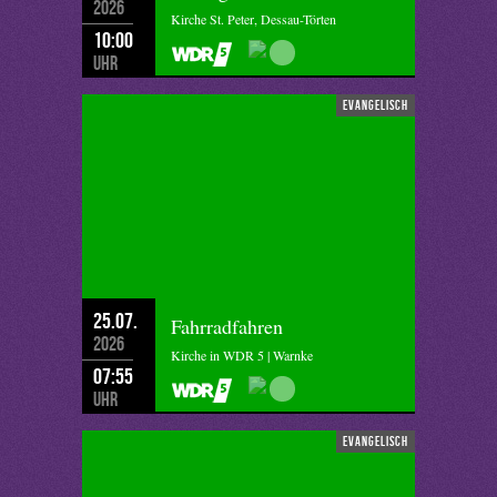
2026
Kirche St. Peter, Dessau-Törten
10:00
Uhr
evangelisch
25.07.
Fahrradfahren
2026
Kirche in WDR 5 | Warnke
07:55
Uhr
evangelisch