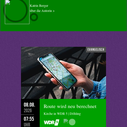
Katrin Berger
über die Autorin >
evangelisch
08.08.
Route wird neu berechnet
2026
Kirche in WDR 5 | Döhling
07:55
Uhr