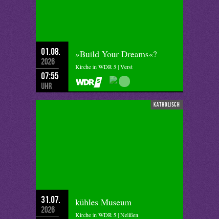
01.08.
»Build Your Dreams«?
2026
Kirche in WDR 5 | Verst
07:55
Uhr
katholisch
31.07.
kühles Museum
2026
Kirche in WDR 5 | Nelißen