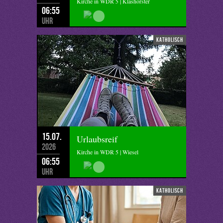
Kirche in WDR 5 | Klashörster
06:55
Uhr
katholisch
15.07.
Urlaubsreif
2026
Kirche in WDR 5 | Wiesel
06:55
Uhr
katholisch