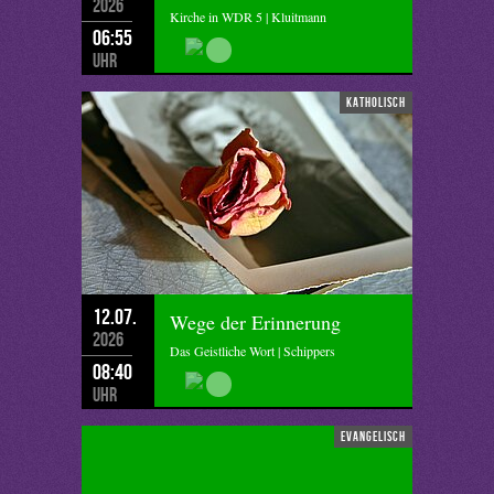
2026
Kirche in WDR 5 | Kluitmann
06:55
Uhr
katholisch
12.07.
Wege der Erinnerung
2026
Das Geistliche Wort | Schippers
08:40
Uhr
evangelisch