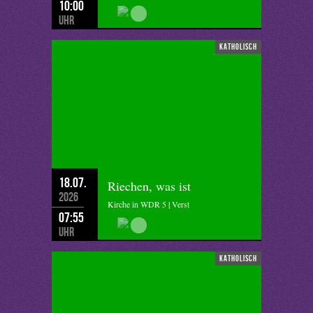
10:00
Uhr
katholisch
18.07.
Riechen, was ist
2026
Kirche in WDR 5 | Verst
07:55
Uhr
katholisch