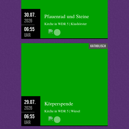
30.07.
Pfauenrad und Steine
2026
Kirche in WDR 5 | Klashörster
06:55
Uhr
katholisch
29.07.
Körperspende
2026
Kirche in WDR 5 | Wiesel
06:55
Uhr