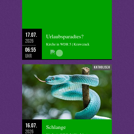
17.07.
Urlaubsparadies?
2026
Kirche in WDR 5 | Krawczack
06:55
Uhr
katholisch
16.07.
Schlange
2026