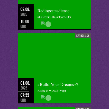
02.08.
Radiogottesdienst
2026
St. Gertrud, Düsseldorf-Eller
10:00
Uhr
katholisch
01.08.
»Build Your Dreams«?
2026
Kirche in WDR 5 | Verst
07:55
Uhr