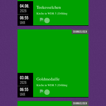
04.08.
Teekesselchen
2026
Kirche in WDR 5 | Döhling
06:55
Uhr
evangelisch
03.08.
Goldmedaille
2026
Kirche in WDR 5 | Döhling
06:55
Uhr
evangelisch