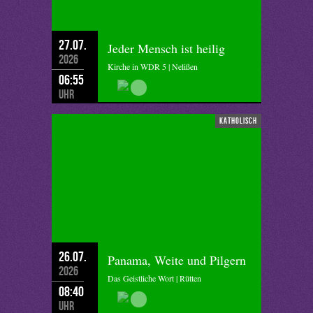
27.07.
Jeder Mensch ist heilig
2026
Kirche in WDR 5 | Nelißen
06:55
Uhr
katholisch
26.07.
Panama, Weite und Pilgern
2026
Das Geistliche Wort | Rütten
08:40
Uhr