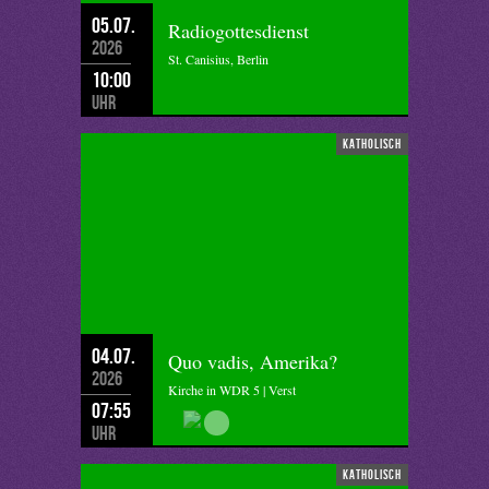
05.07.
Radiogottesdienst
2026
St. Canisius, Berlin
10:00
Uhr
katholisch
04.07.
Quo vadis, Amerika?
2026
Kirche in WDR 5 | Verst
07:55
Uhr
katholisch