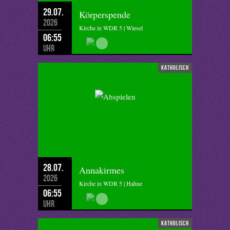
29.07.
Körperspende
2026
Kirche in WDR 5 | Wiesel
06:55
Uhr
katholisch
28.07.
Annakirmes
2026
Kirche in WDR 5 | Hahne
06:55
Uhr
katholisch