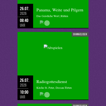
26.07.
Panama, Weite und Pilgern
2026
Das Geistliche Wort | Rütten
08:40
Uhr
evangelisch
26.07.
Radiogottesdienst
2026
Kirche St. Peter, Dessau-Törten
10:00
Uhr
evangelisch