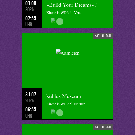
01.08.
»Build Your Dreams«?
2026
Kirche in WDR 5 | Verst
07:55
Uhr
katholisch
31.07.
kühles Museum
2026
Kirche in WDR 5 | Nelißen
06:55
Uhr
katholisch