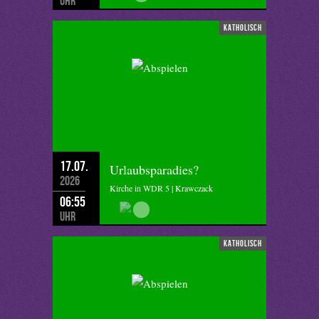
Uhr
katholisch
17.07.
Urlaubsparadies?
2026
Kirche in WDR 5 | Krawczack
06:55
Uhr
katholisch