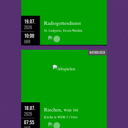
19.07.
Radiogottesdienst
2026
St. Ludgerus, Essen-Werden
10:00
Uhr
katholisch
18.07.
Riechen, was ist
2026
Kirche in WDR 5 | Verst
07:55