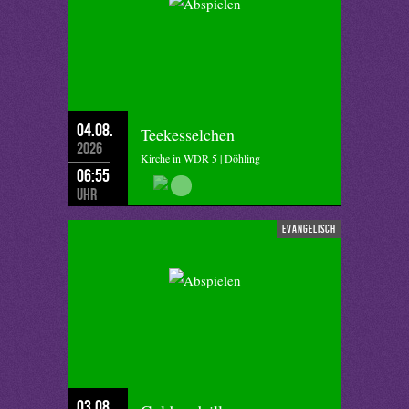
04.08.
Teekesselchen
2026
Kirche in WDR 5 | Döhling
06:55
Uhr
evangelisch
03.08.