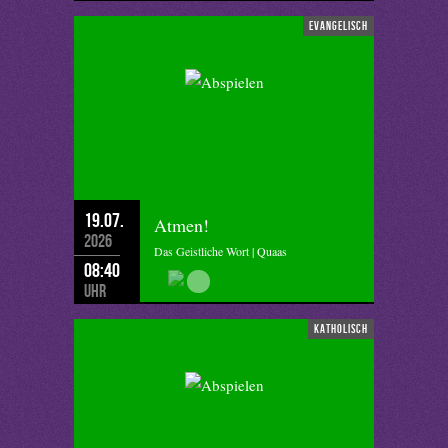
evangelisch
19.07.
Atmen!
2026
Das Geistliche Wort | Quaas
08:40
Uhr
katholisch