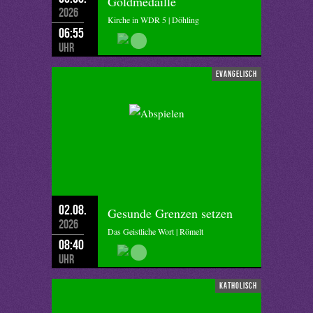
Goldmedaille
2026
Kirche in WDR 5 | Döhling
06:55
Uhr
evangelisch
02.08.
Gesunde Grenzen setzen
2026
Das Geistliche Wort | Römelt
08:40
Uhr
katholisch