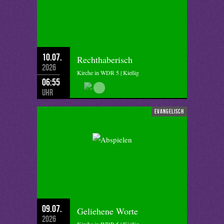
10.07.
Rechthaberisch
2026
Kirche in WDR 5 | Kießig
06:55
Uhr
evangelisch
09.07.
Geliehene Worte
2026