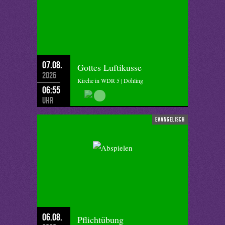
07.08.
Gottes Luftikusse
2026
Kirche in WDR 5 | Döhling
06:55
Uhr
evangelisch
06.08.
Pflichtübung