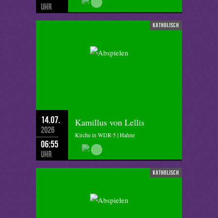
Uhr
katholisch
14.07.
Kamillus von Lellis
2026
Kirche in WDR 5 | Hahne
06:55
Uhr
katholisch