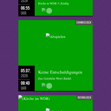
2026
Kirche in WDR 5 | Kießig
06:55
Uhr
evangelisch
05.07.
Keine Entschuldigungen
2026
Das Geistliche Wort | Riedel
08:40
Uhr
katholisch