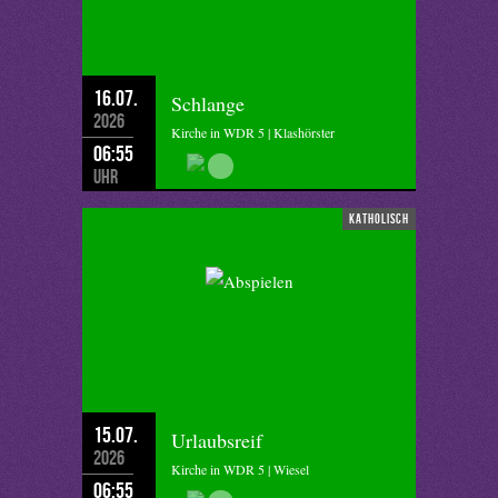
16.07.
Schlange
2026
Kirche in WDR 5 | Klashörster
06:55
Uhr
katholisch
15.07.
Urlaubsreif
2026
Kirche in WDR 5 | Wiesel
06:55