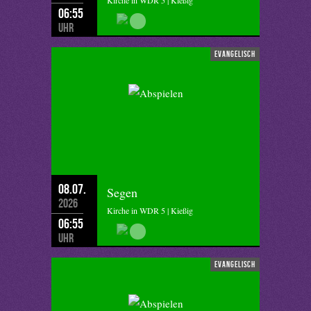
Kirche in WDR 5 | Kießig
06:55
Uhr
evangelisch
08.07.
Segen
2026
Kirche in WDR 5 | Kießig
06:55
Uhr
evangelisch