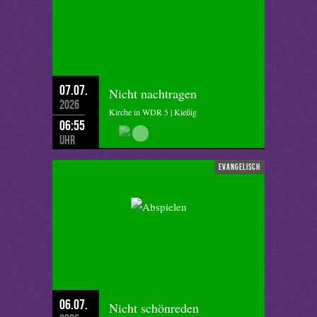
07.07.
Nicht nachtragen
2026
Kirche in WDR 5 | Kießig
06:55
Uhr
evangelisch
06.07.
Nicht schönreden