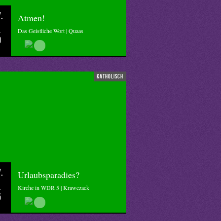
.
Atmen!
Das Geistliche Wort | Quaas
0
katholisch
.
Urlaubsparadies?
Kirche in WDR 5 | Krawczack
5