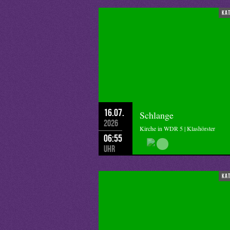
ka
16.07.
Schlange
2026
Kirche in WDR 5 | Klashörster
06:55
Uhr
ka