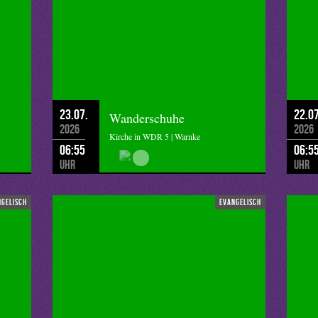
23.07.
22.07
Wanderschuhe
2026
2026
Kirche in WDR 5 | Warnke
06:55
06:5
Uhr
Uhr
ngelisch
evangelisch