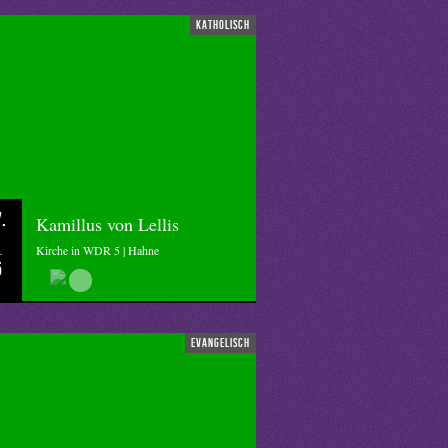
katholisch
.
Kamillus von Lellis
Kirche in WDR 5 | Hahne
5
evangelisch