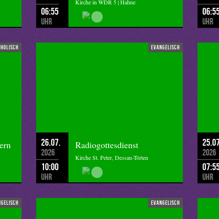
Kirche in WDR 5 | Hahne
06:55
06:5
Uhr
Uhr
tholisch
evangelisch
26.07.
25.07
ern
Radiogottesdienst
2026
2026
Kirche St. Peter, Dessau-Törten
10:00
07:5
Uhr
Uhr
ngelisch
evangelisch