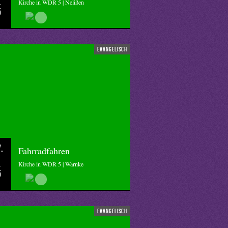
Kirche in WDR 5 | Nelißen
5
evangelisch
.
Fahrradfahren
Kirche in WDR 5 | Warnke
5
evangelisch