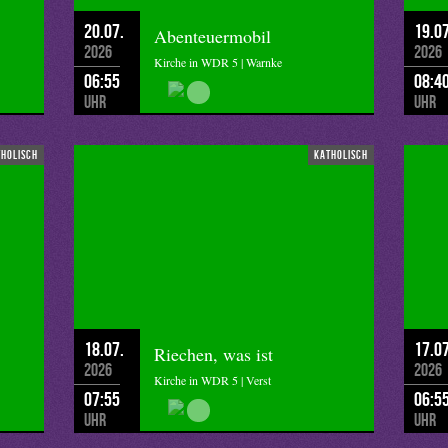
20.07.
19.07
Abenteuermobil
2026
2026
Kirche in WDR 5 | Warnke
06:55
08:4
Uhr
Uhr
tholisch
katholisch
18.07.
17.07
Riechen, was ist
2026
2026
Kirche in WDR 5 | Verst
07:55
06:5
Uhr
Uhr