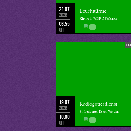
21.07.
Leuchttürme
2026
Kirche in WDR 5 | Warnke
06:55
Uhr
ka
19.07.
Radiogottesdienst
2026
St. Ludgerus, Essen-Werden
10:00
Uhr