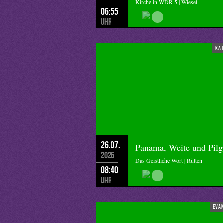
Kirche in WDR 5 | Wiesel
06:55
Uhr
ka
26.07.
Panama, Weite und Pilg
2026
Das Geistliche Wort | Rütten
08:40
Uhr
eva