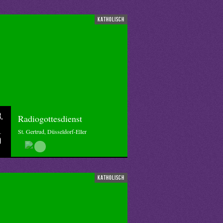
katholisch
.
Radiogottesdienst
St. Gertrud, Düsseldorf-Eller
0
katholisch