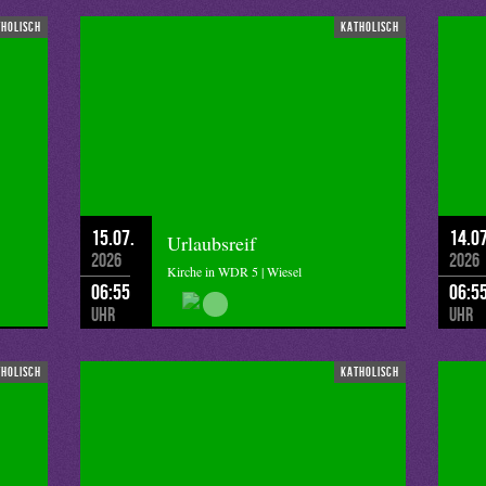
tholisch
katholisch
15.07.
14.07
Urlaubsreif
2026
2026
Kirche in WDR 5 | Wiesel
06:55
06:5
Uhr
Uhr
tholisch
katholisch