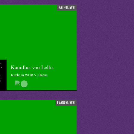
katholisch
.
Kamillus von Lellis
Kirche in WDR 5 | Hahne
5
evangelisch