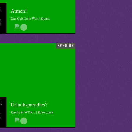
.
Atmen!
Das Geistliche Wort | Quaas
0
katholisch
.
Urlaubsparadies?
Kirche in WDR 5 | Krawczack
5