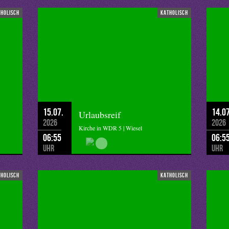
tholisch
katholisch
15.07.
14.07
Urlaubsreif
2026
2026
Kirche in WDR 5 | Wiesel
06:55
06:5
Uhr
Uhr
tholisch
katholisch