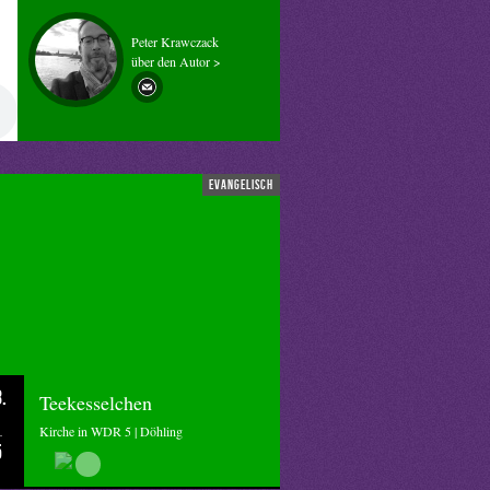
Peter Krawczack
über den Autor >
evangelisch
.
Teekesselchen
Kirche in WDR 5 | Döhling
5