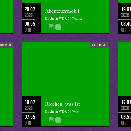
20.07.
19.07
Abenteuermobil
2026
2026
Kirche in WDR 5 | Warnke
06:55
08:4
Uhr
Uhr
tholisch
katholisch
18.07.
17.07
Riechen, was ist
2026
2026
Kirche in WDR 5 | Verst
07:55
06:5
Uhr
Uhr