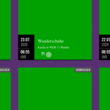
23.07.
22.07
Wanderschuhe
2026
2026
Kirche in WDR 5 | Warnke
06:55
06:5
Uhr
Uhr
ngelisch
evangelisch