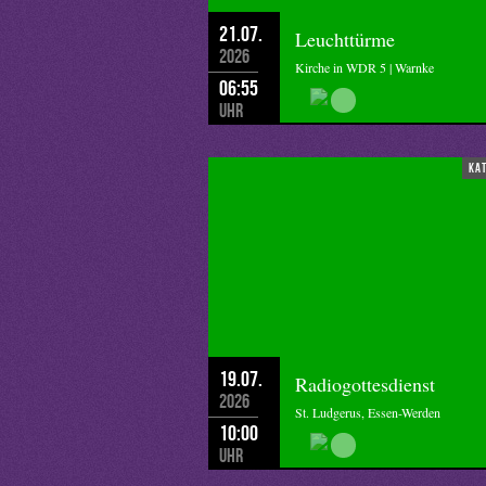
21.07.
Leuchttürme
2026
Kirche in WDR 5 | Warnke
06:55
Uhr
ka
19.07.
Radiogottesdienst
2026
St. Ludgerus, Essen-Werden
10:00
Uhr