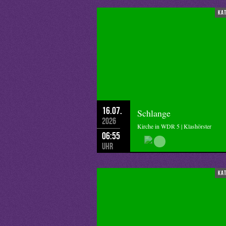
ka
16.07.
Schlange
2026
Kirche in WDR 5 | Klashörster
06:55
Uhr
ka