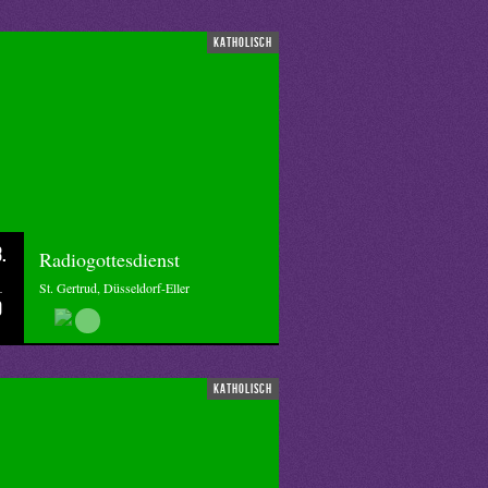
katholisch
.
Radiogottesdienst
St. Gertrud, Düsseldorf-Eller
0
katholisch