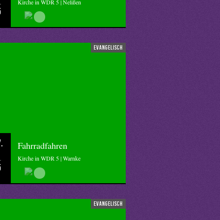
Kirche in WDR 5 | Nelißen
5
evangelisch
.
Fahrradfahren
Kirche in WDR 5 | Warnke
5
evangelisch