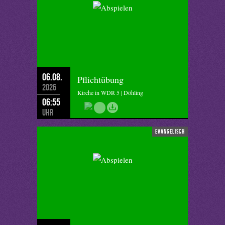
06.08.
Pflichtübung
2026
Kirche in WDR 5 | Döhling
06:55
Uhr
evangelisch