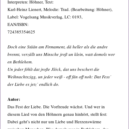
Interpreten: Höhner, Text:
Karl-Heinz Lienert, Melodie: Trad. (Bearbeitung: Höhner),
Label: Vogelsang Musikverlag, LC: 0193,
EAN/ISBN:
724385354625
Doch eine Stään am Firmament, dä heller als die andre
brennt, verzällt uns Minsche jroß un klein, watt domols wor
en Bethlehem.
Un jeder föhlt dat jroße Jlöck, dat uns beschert die
Weihnachtszigg, un jeder weiß - off fän off noh: Dat Fess´
der Liebe es jetz´ endlich do.
Autor:
Das Fest der Liebe. Die Vorfreude wächst. Und wer in
diesem Lied von den Höhnern genau hinhört, stellt fest:
Dabei geht’s nicht nur um Liebe und Herzenswärme