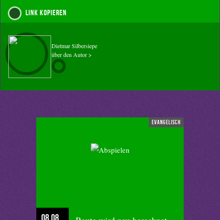
Link kopieren
Dietmar Silbersiepe
über den Autor >
evangelisch
08.08.