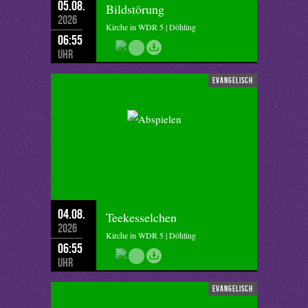
05.08.
Bildstörung
2026
Kirche in WDR 5 | Döhling
06:55
Uhr
evangelisch
04.08.
Teekesselchen
2026
Kirche in WDR 5 | Döhling
06:55
Uhr
evangelisch