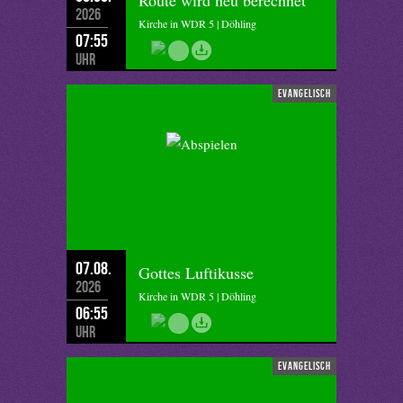
Route wird neu berechnet
2026
Kirche in WDR 5 | Döhling
07:55
Uhr
evangelisch
07.08.
Gottes Luftikusse
2026
Kirche in WDR 5 | Döhling
06:55
Uhr
evangelisch