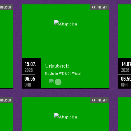
tholisch
katholisch
15.07.
14.07
Urlaubsreif
2026
2026
Kirche in WDR 5 | Wiesel
06:55
06:5
Uhr
Uhr
tholisch
katholisch