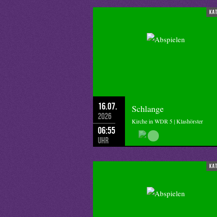
ka
16.07.
Schlange
2026
Kirche in WDR 5 | Klashörster
06:55
Uhr
ka