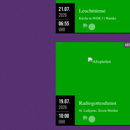
21.07.
Leuchttürme
2026
Kirche in WDR 5 | Warnke
06:55
Uhr
ka
19.07.
Radiogottesdienst
2026
St. Ludgerus, Essen-Werden
10:00
Uhr