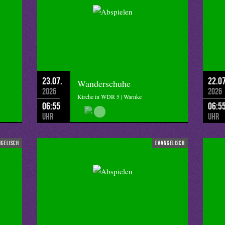
23.07.
22.07
Wanderschuhe
2026
2026
Kirche in WDR 5 | Warnke
06:55
06:5
Uhr
Uhr
ngelisch
evangelisch