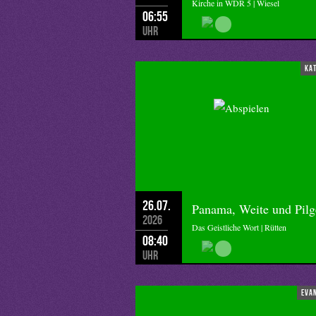
Kirche in WDR 5 | Wiesel
06:55
Uhr
ka
26.07.
Panama, Weite und Pilg
2026
Das Geistliche Wort | Rütten
08:40
Uhr
eva