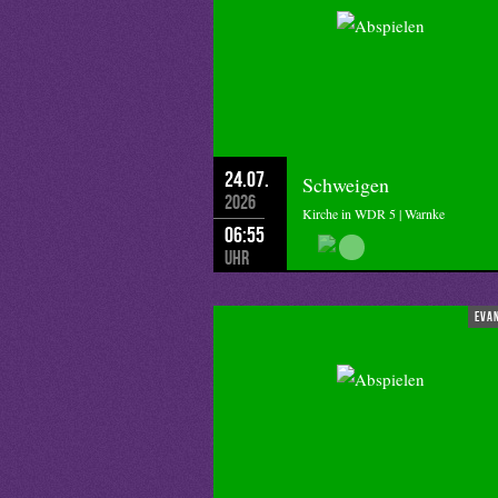
24.07.
Schweigen
2026
Kirche in WDR 5 | Warnke
06:55
Uhr
eva