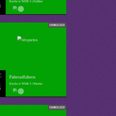
Kirche in WDR 5 | Nelißen
5
evangelisch
.
Fahrradfahren
Kirche in WDR 5 | Warnke
5
evangelisch