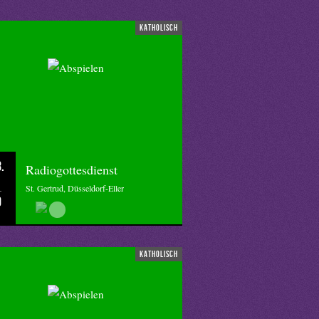
katholisch
.
Radiogottesdienst
St. Gertrud, Düsseldorf-Eller
0
katholisch