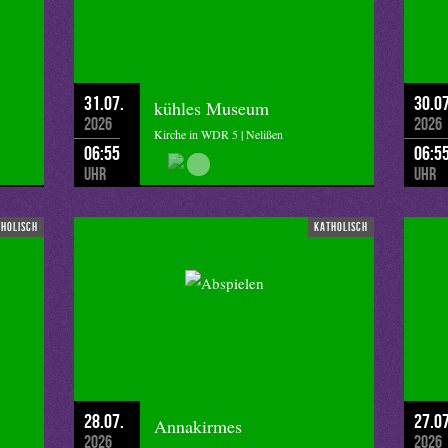
che Ihnen einen guten Start in den Tag.
31.07.
30.07
kühles Museum
2026
2026
Kirche in WDR 5 | Nelißen
06:55
06:5
Uhr
Uhr
tholisch
katholisch
28.07.
27.07
Annakirmes
2026
2026