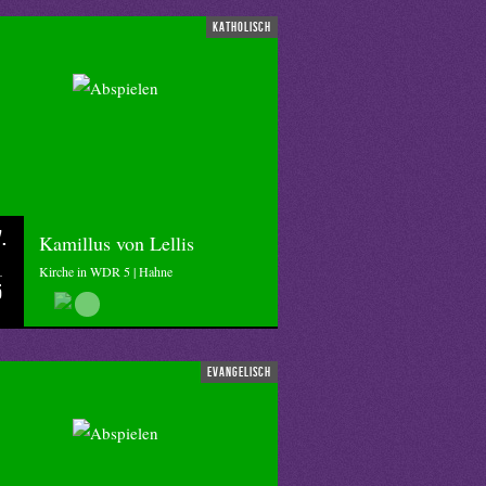
katholisch
.
Kamillus von Lellis
Kirche in WDR 5 | Hahne
5
evangelisch