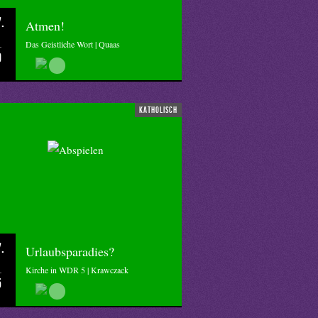
.
Atmen!
Das Geistliche Wort | Quaas
0
katholisch
.
Urlaubsparadies?
Kirche in WDR 5 | Krawczack
5