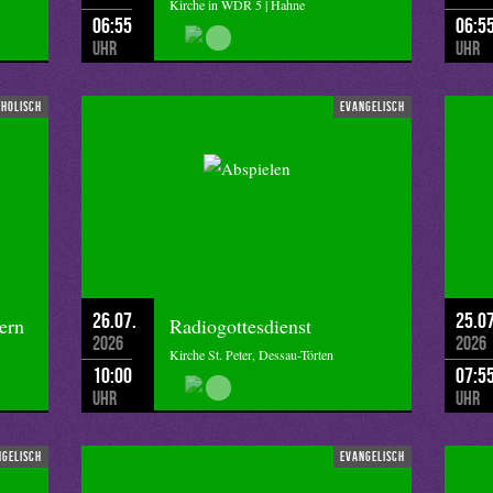
Kirche in WDR 5 | Hahne
06:55
06:5
Uhr
Uhr
tholisch
evangelisch
26.07.
25.07
ern
Radiogottesdienst
2026
2026
Kirche St. Peter, Dessau-Törten
10:00
07:5
Uhr
Uhr
ngelisch
evangelisch