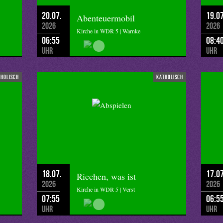
20.07.
19.07
Abenteuermobil
2026
2026
Kirche in WDR 5 | Warnke
06:55
08:4
Uhr
Uhr
tholisch
katholisch
18.07.
17.07
Riechen, was ist
2026
2026
Kirche in WDR 5 | Verst
07:55
06:5
Uhr
Uhr