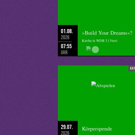
Ich bin Egbert Ballhorn und ich wüns
01.08.
»Build Your Dreams«?
2026
Kirche in WDR 5 | Verst
07:55
Uhr
ka
29.07.
Körperspende
2026