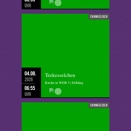
Uhr
evangelisch
04.08.
Teekesselchen
2026
Kirche in WDR 5 | Döhling
06:55
Uhr
evangelisch