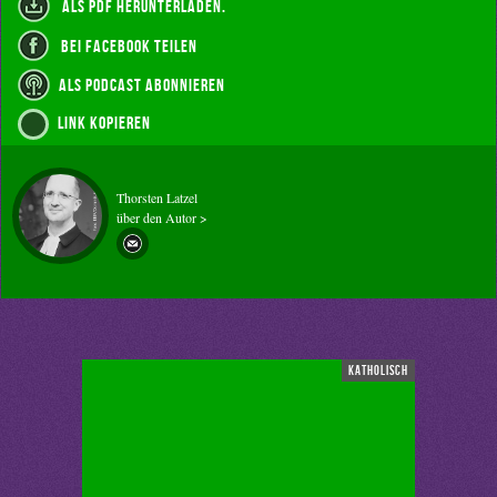
als PDF herunterladen.
bei Facebook teilen
als Podcast abonnieren
Link kopieren
Thorsten Latzel
über den Autor >
katholisch