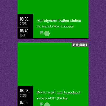
09.08.
Auf eigenen Füßen stehen
2026
Das Geistliche Wort | Ernstberger
08:40
Uhr
evangelisch
08.08.
Route wird neu berechnet
2026
Kirche in WDR 5 | Döhling
07:55