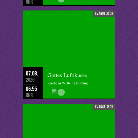
Uhr
evangelisch
07.08.
Gottes Luftikusse
2026
Kirche in WDR 5 | Döhling
06:55
Uhr
evangelisch