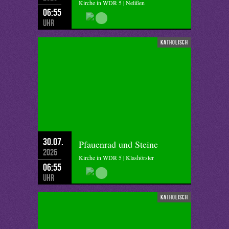
Kirche in WDR 5 | Nelißen
06:55
Uhr
katholisch
30.07.
Pfauenrad und Steine
2026
Kirche in WDR 5 | Klashörster
06:55
Uhr
katholisch