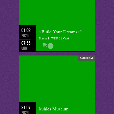
01.08.
»Build Your Dreams«?
2026
Kirche in WDR 5 | Verst
07:55
Uhr
katholisch
31.07.
kühles Museum
2026