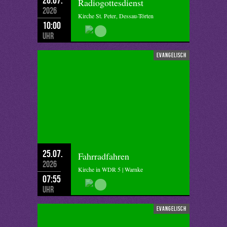
Radiogottesdienst
2026
Kirche St. Peter, Dessau-Törten
10:00
Uhr
evangelisch
25.07.
Fahrradfahren
2026
Kirche in WDR 5 | Warnke
07:55
Uhr
evangelisch