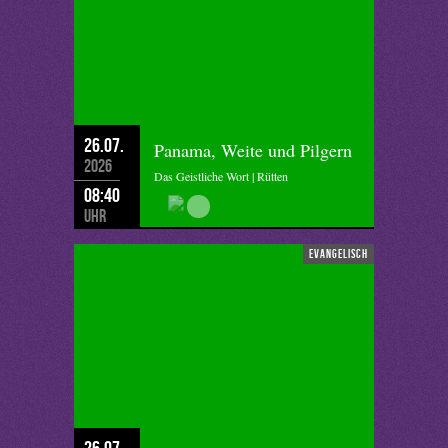
26.07.
Panama, Weite und Pilgern
2026
Das Geistliche Wort | Rütten
08:40
Uhr
evangelisch
26.07.