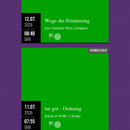
12.07.
Wege der Erinnerung
2026
Das Geistliche Wort | Schippers
08:40
Uhr
evangelisch
11.07.
tut gut - Ordnung
2026
Kirche in WDR 5 | Kießig
07:55
Uhr