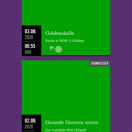
03.08.
Goldmedaille
2026
Kirche in WDR 5 | Döhling
06:55
Uhr
evangelisch
02.08.
Gesunde Grenzen setzen
2026
Das Geistliche Wort | Römelt