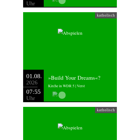
Uhr
katholisch
01.08.
»Build Your Dreams«?
2026
Kirche in WDR 5 | Verst
07:55
Uhr
katholisch