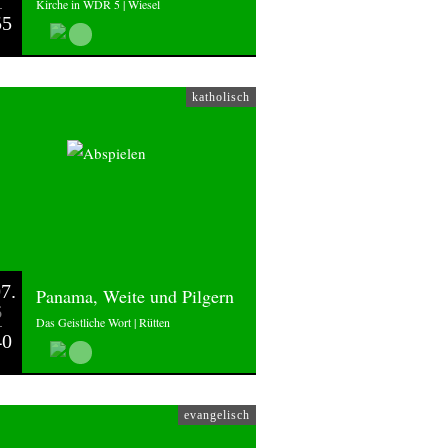
Kirche in WDR 5 | Wiesel
55
katholisch
7.
Panama, Weite und Pilgern
6
Das Geistliche Wort | Rütten
40
evangelisch