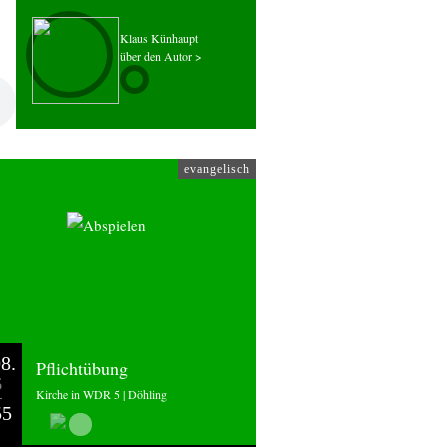
Klaus Künhaupt
über den Autor >
evangelisch
8.
Pflichtübung
6
Kirche in WDR 5 | Döhling
55