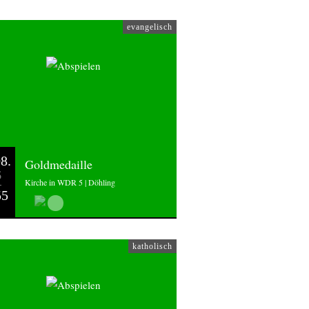
evangelisch
8.
Goldmedaille
6
Kirche in WDR 5 | Döhling
55
katholisch