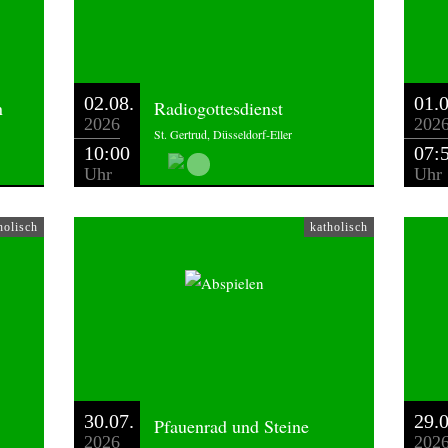
Sack (letzter Abruf 02.01.2023)
02.08.
01.0
n
Radiogottesdienst
2026
202
St. Gertrud, Düsseldorf-Eller
10:00
07:
hulze
Uhr
Uhr
holisch
katholisch
30.07.
29.0
Pfauenrad und Steine
2026
202