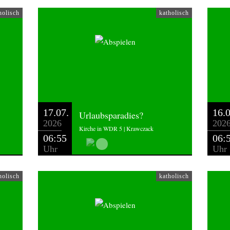
holisch
katholisch
17.07.
16.0
Urlaubsparadies?
2026
202
Kirche in WDR 5 | Krawczack
06:55
06:
Uhr
Uhr
holisch
katholisch