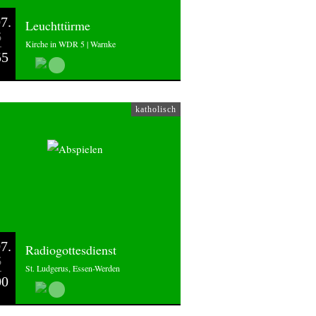
7.
Leuchttürme
6
Kirche in WDR 5 | Warnke
55
katholisch
7.
Radiogottesdienst
6
St. Ludgerus, Essen-Werden
00