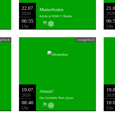
22.07.
21.0
Mutterboden
2026
202
Kirche in WDR 5 | Warnke
06:55
06:
Uhr
Uhr
gelisch
evangelisch
19.07.
19.0
Atmen!
2026
202
Das Geistliche Wort | Quaas
08:40
10:
Uhr
Uhr