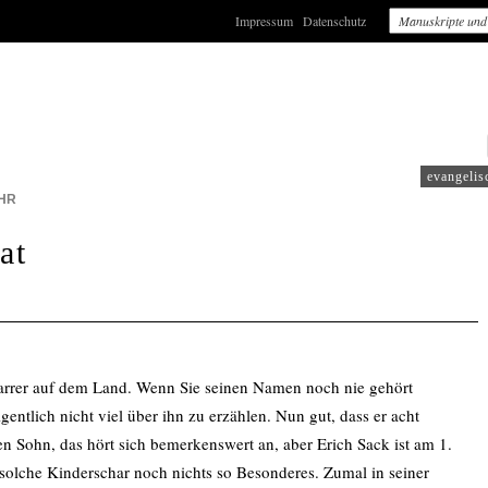
Impressum
Datenschutz
: WDR5
evangelis
HR
at
farrer auf dem Land. Wenn Sie seinen Namen noch nie gehört
igentlich nicht viel über ihn zu erzählen. Nun gut, dass er acht
en Sohn, das hört sich bemerkenswert an, aber Erich Sack ist am 1.
 solche Kinderschar noch nichts so Besonderes. Zumal in seiner