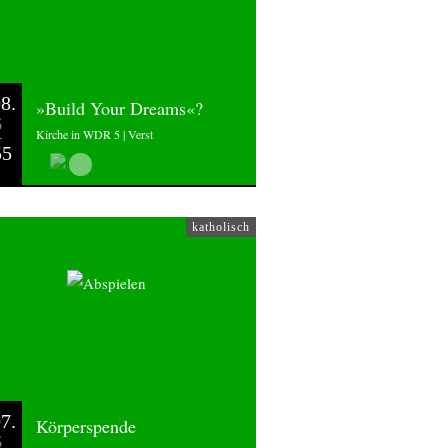
8.
»Build Your Dreams«?
6
Kirche in WDR 5 | Verst
55
katholisch
7.
Körperspende
6