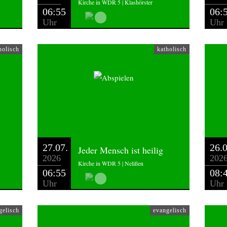
Kirche in WDR 5 | Klashörster
06:55
06:
Uhr
Uhr
holisch
katholisch
27.07.
26.0
Jeder Mensch ist heilig
2026
202
Kirche in WDR 5 | Nelißen
06:55
08:
Uhr
Uhr
gelisch
evangelisch