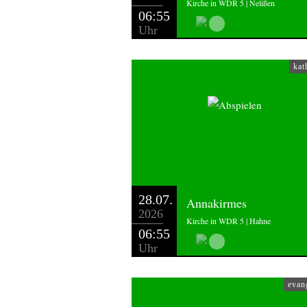
Kirche in WDR 5 | Nelißen
06:55
Uhr
kat
28.07.
Annakirmes
2026
Kirche in WDR 5 | Hahne
06:55
Uhr
evan