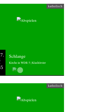
katholisch
7.
Schlange
6
Kirche in WDR 5 | Klashörster
55
katholisch