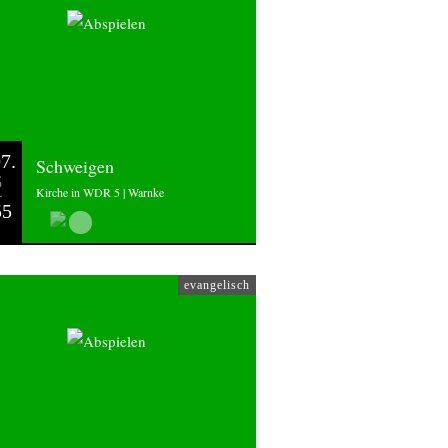
7.
Schweigen
6
Kirche in WDR 5 | Warnke
55
evangelisch