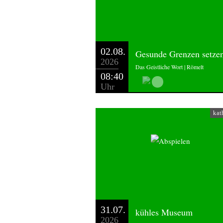
Quelle:
https://de.wikipedia.org/wiki/Erich_
02.08.
Gesunde Grenzen setze
2026
Das Geistliche Wort | Römelt
08:40
Redaktion:
Landespfarrerin Petra Sc
Uhr
kat
31.07.
kühles Museum
2026