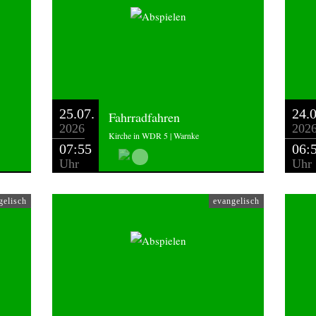
25.07.
24.0
Fahrradfahren
2026
202
Kirche in WDR 5 | Warnke
07:55
06:
Uhr
Uhr
gelisch
evangelisch