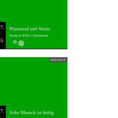
7.
Pfauenrad und Steine
6
Kirche in WDR 5 | Klashörster
55
katholisch
7.
Jeder Mensch ist heilig
6