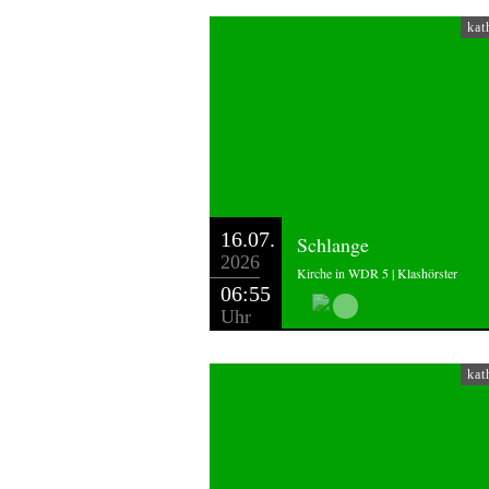
kat
16.07.
Schlange
2026
Kirche in WDR 5 | Klashörster
06:55
Uhr
kat