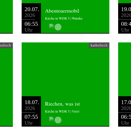
20.07.
19.0
Abenteuermobil
2026
202
Kirche in WDR 5 | Warnke
06:55
08:
Uhr
Uhr
holisch
katholisch
18.07.
17.0
Riechen, was ist
2026
202
Kirche in WDR 5 | Verst
07:55
06:
Uhr
Uhr