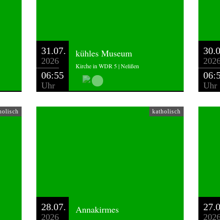
31.07.
30.0
kühles Museum
2026
202
Kirche in WDR 5 | Nelißen
06:55
06:
Uhr
Uhr
holisch
katholisch
28.07.
27.0
Annakirmes
2026
202