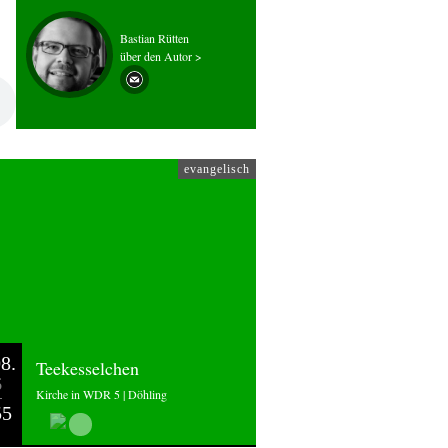
Bastian Rütten
über den Autor >
evangelisch
8.
Teekesselchen
6
Kirche in WDR 5 | Döhling
55