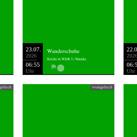
23.07.
22.0
Wanderschuhe
2026
202
Kirche in WDR 5 | Warnke
06:55
06:
Uhr
Uhr
gelisch
evangelisch