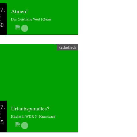
7.
Atmen!
6
Das Geistliche Wort | Quaas
40
katholisch
7.
Urlaubsparadies?
6
Kirche in WDR 5 | Krawczack
55