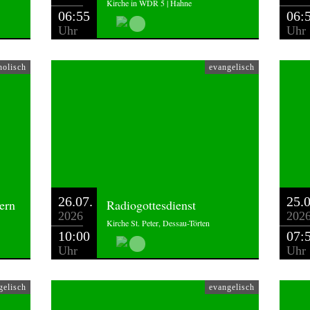
Kirche in WDR 5 | Hahne
06:55
06:
Uhr
Uhr
holisch
evangelisch
26.07.
25.0
ern
Radiogottesdienst
2026
202
Kirche St. Peter, Dessau-Törten
10:00
07:
Uhr
Uhr
gelisch
evangelisch