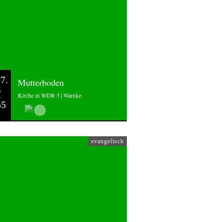
7.
Mutterboden
6
Kirche in WDR 5 | Warnke
55
evangelisch