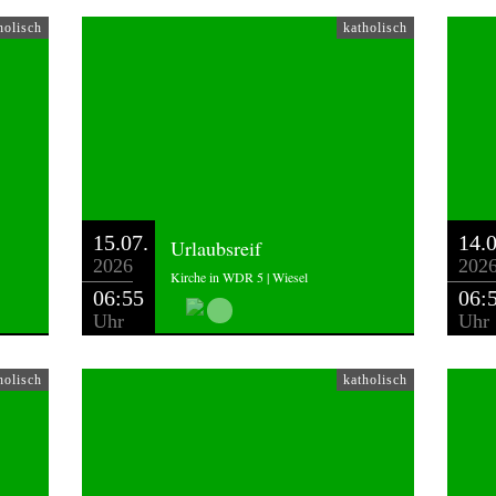
holisch
katholisch
15.07.
14.0
Urlaubsreif
2026
202
Kirche in WDR 5 | Wiesel
06:55
06:
Uhr
Uhr
holisch
katholisch