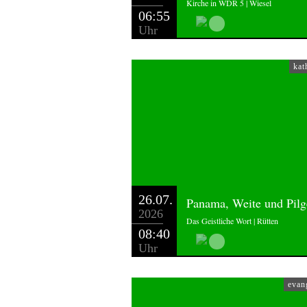
Kirche in WDR 5 | Wiesel
06:55
Uhr
kat
26.07.
Panama, Weite und Pilg
2026
Das Geistliche Wort | Rütten
08:40
Uhr
evan