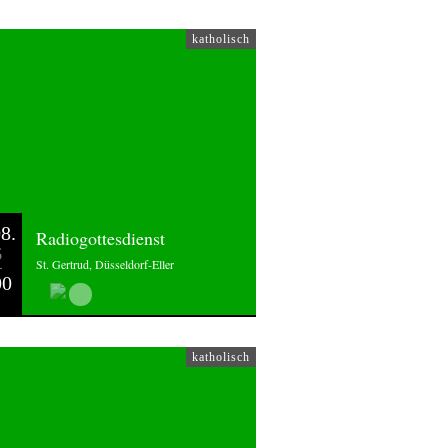
katholisch
8.
Radiogottesdienst
6
St. Gertrud, Düsseldorf-Eller
00
katholisch