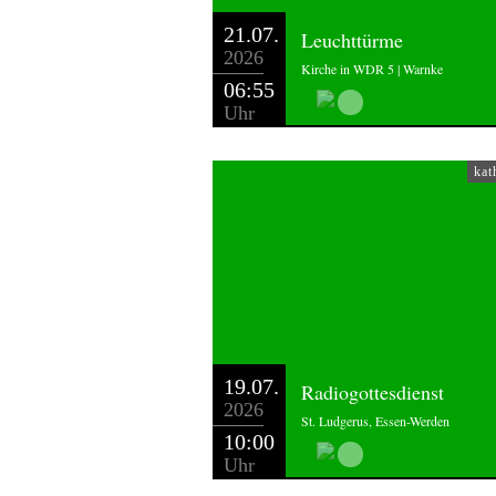
21.07.
Leuchttürme
2026
Kirche in WDR 5 | Warnke
06:55
Uhr
kat
19.07.
Radiogottesdienst
2026
St. Ludgerus, Essen-Werden
10:00
Uhr