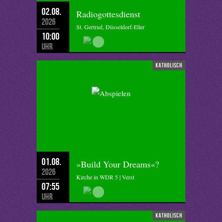
02.08.
Radiogottesdienst
2026
St. Gertrud, Düsseldorf-Eller
10:00
Uhr
katholisch
01.08.
»Build Your Dreams«?
2026
Kirche in WDR 5 | Verst
07:55
Uhr
katholisch