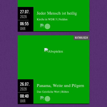
27.07.
Jeder Mensch ist heilig
2026
Kirche in WDR 5 | Nelißen
06:55
Uhr
katholisch
26.07.
Panama, Weite und Pilgern
2026
Das Geistliche Wort | Rütten
08:40
Uhr