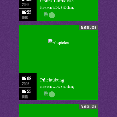
Gottes Luftikusse
2026
Kirche in WDR 5 | Döhling
06:55
Uhr
evangelisch
06.08.
Pflichtübung
2026
Kirche in WDR 5 | Döhling
06:55
Uhr
evangelisch