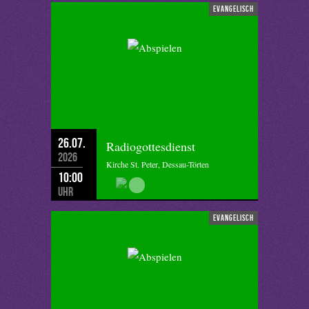
evangelisch
26.07.
Radiogottesdienst
2026
Kirche St. Peter, Dessau-Törten
10:00
Uhr
evangelisch