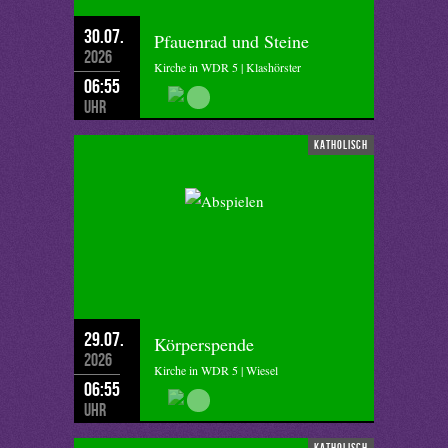
30.07.
Pfauenrad und Steine
2026
Kirche in WDR 5 | Klashörster
06:55
Uhr
katholisch
29.07.
Körperspende
2026
Kirche in WDR 5 | Wiesel
06:55
Uhr
katholisch