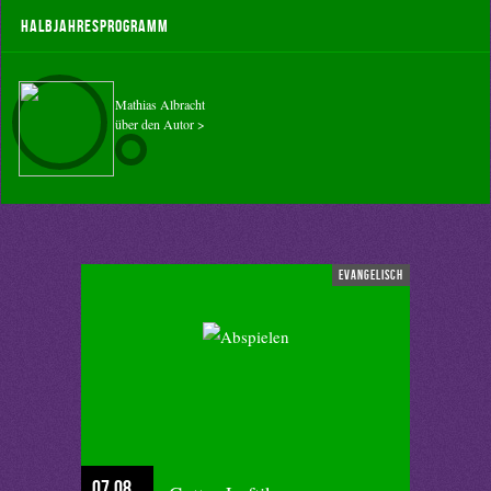
Halbjahresprogramm
Mathias Albracht
über den Autor >
evangelisch
07.08.