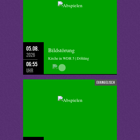
05.08.
Bildstörung
2026
Kirche in WDR 5 | Döhling
06:55
Uhr
evangelisch