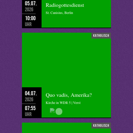
05.07.
Radiogottesdienst
2026
St. Canisius, Berlin
10:00
Uhr
katholisch
04.07.
Quo vadis, Amerika?
2026
Kirche in WDR 5 | Verst
07:55
Uhr
katholisch