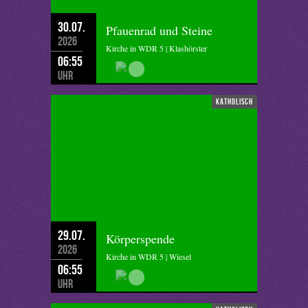
30.07.
Pfauenrad und Steine
2026
Kirche in WDR 5 | Klashörster
06:55
Uhr
katholisch
29.07.
Körperspende
2026
Kirche in WDR 5 | Wiesel
06:55
Uhr