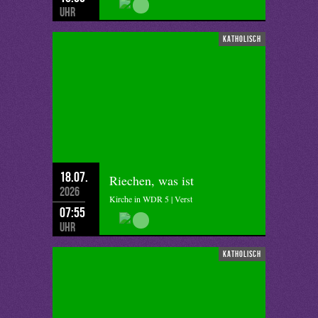
Uhr
katholisch
18.07.
Riechen, was ist
2026
Kirche in WDR 5 | Verst
07:55
Uhr
katholisch