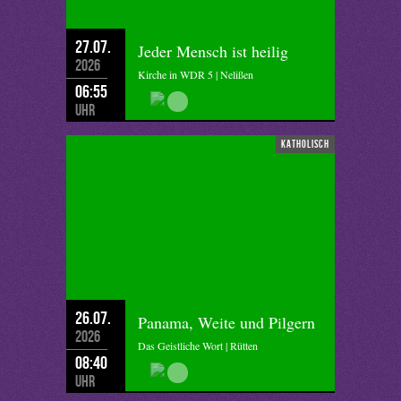
27.07.
Jeder Mensch ist heilig
2026
Kirche in WDR 5 | Nelißen
06:55
Uhr
katholisch
26.07.
Panama, Weite und Pilgern
2026
Das Geistliche Wort | Rütten
08:40
Uhr