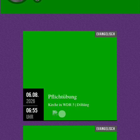
evangelisch
06.08.
Pflichtübung
2026
Kirche in WDR 5 | Döhling
06:55
Uhr
evangelisch