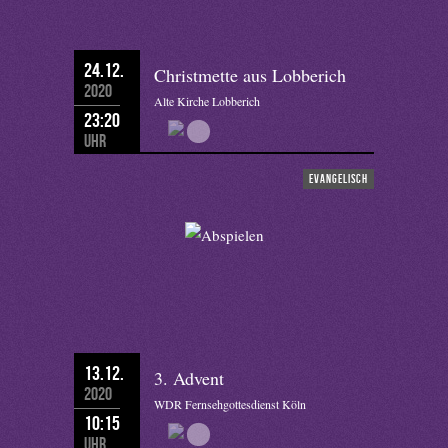
24.12.
Christmette aus Lobberich
2020
Alte Kirche Lobberich
23:20
Uhr
evangelisch
13.12.
3. Advent
2020
WDR Fernsehgottesdienst Köln
10:15
Uhr