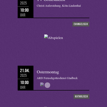
2025
Christi Auferstehung, Köln-Lindenthal
10:00
Uhr
evangelisch
21.04.
Ostermontag
2025
ARD Fernsehgottesdienst Gladbeck
10:00
Uhr
katholisch