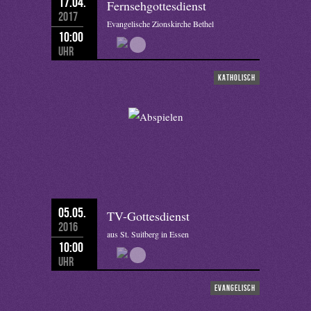
17.04.
Fernsehgottesdienst
2017
Evangelische Zionskirche Bethel
10:00
Uhr
katholisch
05.05.
TV-Gottesdienst
2016
aus St. Suitberg in Essen
10:00
Uhr
evangelisch