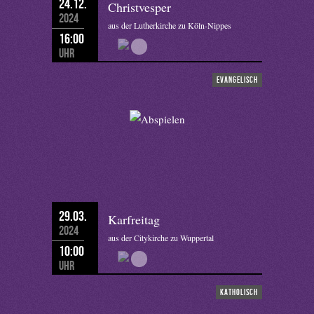
24.12.
Christvesper
2024
aus der Lutherkirche zu Köln-Nippes
16:00
Uhr
evangelisch
29.03.
Karfreitag
2024
aus der Citykirche zu Wuppertal
10:00
Uhr
katholisch