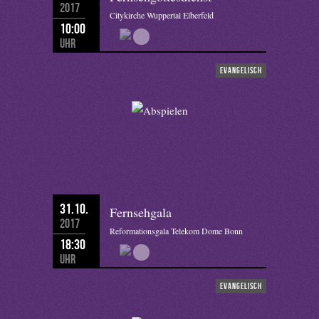
2017
Citykirche Wuppertal Elberfeld
10:00
Uhr
evangelisch
31.10.
Fernsehgala
2017
Reformationsgala Telekom Dome Bonn
18:30
Uhr
evangelisch