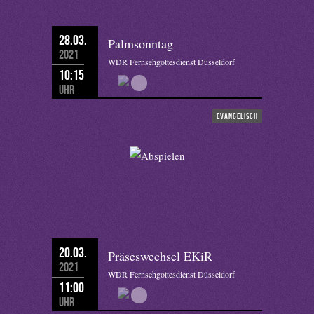
28.03.
Palmsonntag
2021
WDR Fernsehgottesdienst Düsseldorf
10:15
Uhr
evangelisch
20.03.
Präseswechsel EKiR
2021
WDR Fernsehgottesdienst Düsseldorf
11:00
Uhr