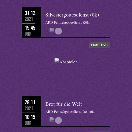
31.12.
Silvestergottesdienst (ök)
2021
ARD Fernsehgottesdienst Köln
15:45
Uhr
evangelisch
28.11.
Brot für die Welt
2021
ARD Fernsehgottesdienst Detmold
10:15
Uhr