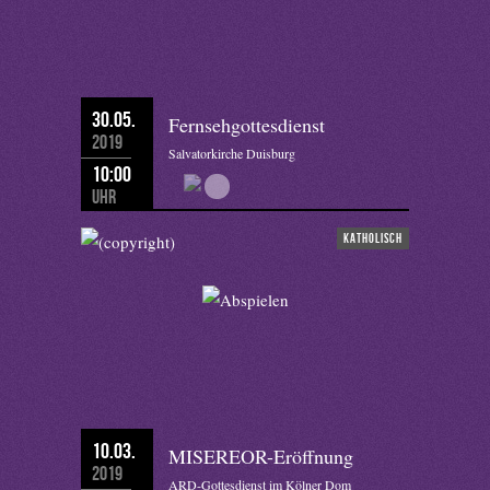
30.05.
Fernsehgottesdienst
2019
Salvatorkirche Duisburg
10:00
Uhr
katholisch
10.03.
MISEREOR-Eröffnung
2019
ARD-Gottesdienst im Kölner Dom