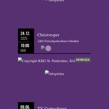
24.12.
Christvesper
2025
ARD Fernsehgottesdienst Odenthal
10:00
Uhr
katholisch
09.06.
TV Gottesdienst