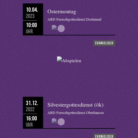
10.04.
Ostermontag
2023
ARD Fernsehgottesdienst Dortmund
10:00
Uhr
evangelisch
31.12.
Silvestergottesdienst (ök)
2022
ARD Fernsehgottesdienst Oberhausen
16:00
Uhr
evangelisch